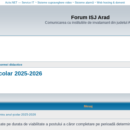
Activ.NET — Service IT ~ Sisteme supraveghere video ~ Sisteme alarmă ~ Web hosting & domenii
Forum ISJ Arad
Comunicarea cu institutiile de invatamant din judetul 
ormei didactice
colar 2025-2026
Mesaj
ntru anul școlar 2025-2026
ajate pe durata de viabilitate a postului a căror completare pe perioadă determin