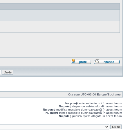
Profil
Răspu
cu
citat
Ora este UTC+03:00 Europe/Bucharest
Nu puteţi
scrie subiecte noi în acest forum
Nu puteţi
răspunde subiectelor din acest forum
Nu puteţi
modifica mesajele dumneavoastră în acest forum
Nu puteţi
şterge mesajele dumneavoastră în acest forum
Nu puteţi
publica fişiere ataşate în acest forum