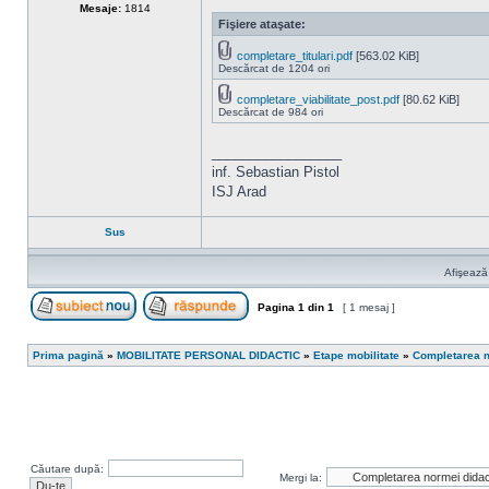
Mesaje:
1814
Fişiere ataşate:
completare_titulari.pdf
[563.02 KiB]
Descărcat de 1204 ori
completare_viabilitate_post.pdf
[80.62 KiB]
Descărcat de 984 ori
_________________
inf. Sebastian Pistol
ISJ Arad
Sus
Afişează
Pagina
1
din
1
[ 1 mesaj ]
Scrie un subiect nou
Răspunde la subiect
Prima pagină
»
MOBILITATE PERSONAL DIDACTIC
»
Etape mobilitate
»
Completarea n
Căutare după:
Mergi la: