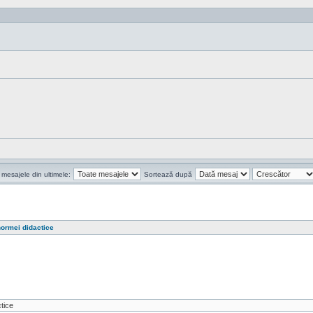
 mesajele din ultimele:
Sortează după
ormei didactice