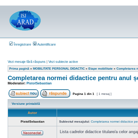
Înregistrare
Autentificare
Vezi mesaje fără răspuns
|
Vezi subiecte active
Prima pagină
»
MOBILITATE PERSONAL DIDACTIC
»
Etape mobilitate
»
Completarea n
Completarea normei didactice pentru anul ș
Moderator:
PistolSebastian
Pagina
1
din
1
[ 1 mesaj ]
Scrie un subiect nou
Răspunde la subiect
Versiune printabilă
Autor
PistolSebastian
Subiectul mesajului:
Completarea normei didactice pe
Lista cadrelor didactice titulare/a celor ang
Neconectat