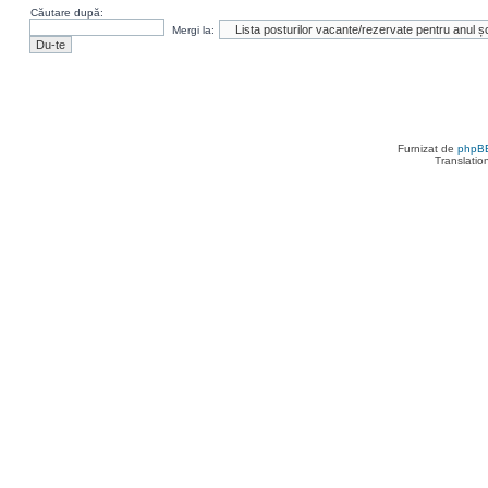
Căutare după:
Mergi la:
Furnizat de
phpB
Translatio