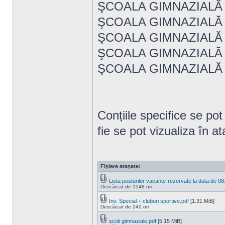
ŞCOALA GIMNAZIALĂ
ŞCOALA GIMNAZIALĂ
ŞCOALA GIMNAZIALĂ
ŞCOALA GIMNAZIALĂ
ŞCOALA GIMNAZIALĂ
Conțiile specifice se pot 
fie se pot vizualiza în a
Fişiere ataşate:
Lista posturilor vacante-rezervate la data de 0
Descărcat de 1548 ori
Inv. Special + cluburi sportive.pdf
[1.31 MiB]
Descărcat de 242 ori
școli gimnaziale.pdf
[5.15 MiB]