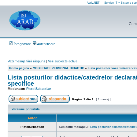
Activ.NET — Service IT ~ Sisteme sup
Comun
Înregistrare
Autentificare
Vezi mesaje fără răspuns
|
Vezi subiecte active
Prima pagină
»
MOBILITATE PERSONAL DIDACTIC
»
Lista posturilor vacante/rezerva
Lista posturilor didactice/catedrelor declara
specifice
Moderator:
PistolSebastian
Pagina
1
din
1
[ 1 mesaj ]
Scrie un subiect nou
Răspunde la subiect
Versiune printabilă
Autor
PistolSebastian
Subiectul mesajului:
Lista posturilor didactice/catedre