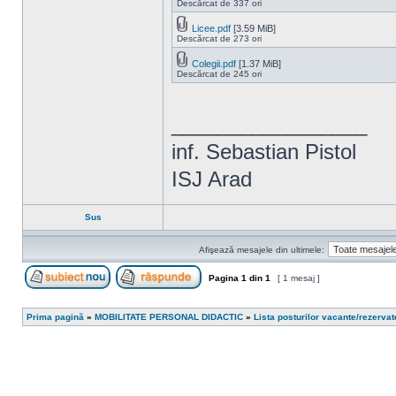
Descărcat de 337 ori
Licee.pdf
[3.59 MiB]
Descărcat de 273 ori
Colegii.pdf
[1.37 MiB]
Descărcat de 245 ori
_________________
inf. Sebastian Pistol
ISJ Arad
Sus
Afişează mesajele din ultimele:
Pagina
1
din
1
[ 1 mesaj ]
Scrie un subiect nou
Răspunde la subiect
Prima pagină
»
MOBILITATE PERSONAL DIDACTIC
»
Lista posturilor vacante/rezerva