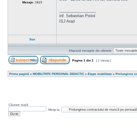
Mesaje:
1815
_________________
inf. Sebastian Pistol
ISJ Arad
Sus
Afişează mesajele din ultimele:
Pagina
1
din
1
[ 1 mesaj ]
Scrie un subiect nou
Răspunde la subiect
Prima pagină
»
MOBILITATE PERSONAL DIDACTIC
»
Etape mobilitate
»
Prelungirea c
Căutare după:
Mergi la: