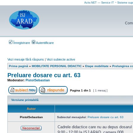
Activ.NET — Service IT ~ Sisteme sup
Comun
Înregistrare
Autentificare
Vezi mesaje fără răspuns
|
Vezi subiecte active
Prima pagină
»
MOBILITATE PERSONAL DIDACTIC
»
Etape mobilitate
»
Prelungirea c
Preluare dosare cu art. 63
Moderator:
PistolSebastian
Pagina
1
din
1
[ 1 mesaj ]
Scrie un subiect nou
Răspunde la subiect
Versiune printabilă
Autor
PistolSebastian
Subiectul mesajului:
Preluare dosare cu art. 63
Cadrele didactice care nu au depus dosarul d
9:00 - 12:00 la ISJ ARAD, camera 008.
Neconectat