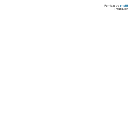
Furnizat de
phpB
Translatio