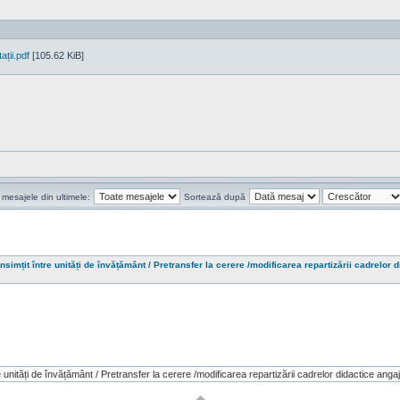
ții.pdf
[105.62 KiB]
 mesajele din ultimele:
Sortează după
nsimțit între unități de învățământ / Pretransfer la cerere /modificarea repartizării cadrelor d