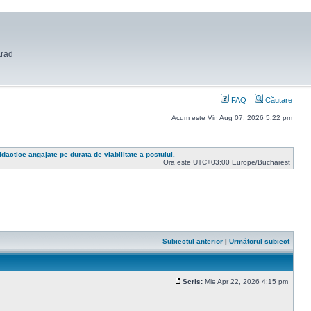
Arad
FAQ
Căutare
Acum este Vin Aug 07, 2026 5:22 pm
idactice angajate pe durata de viabilitate a postului.
Ora este UTC+03:00 Europe/Bucharest
Subiectul anterior
|
Următorul subiect
Scris:
Mie Apr 22, 2026 4:15 pm
Mesaj