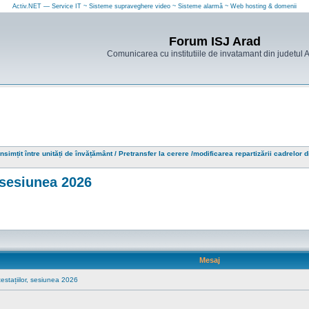
Activ.NET — Service IT ~ Sisteme supraveghere video ~ Sisteme alarmă ~ Web hosting & domenii
Forum ISJ Arad
Comunicarea cu institutiile de invatamant din judetul 
nsimțit între unități de învățământ / Pretransfer la cerere /modificarea repartizării cadrelor d
, sesiunea 2026
Mesaj
testațiilor, sesiunea 2026