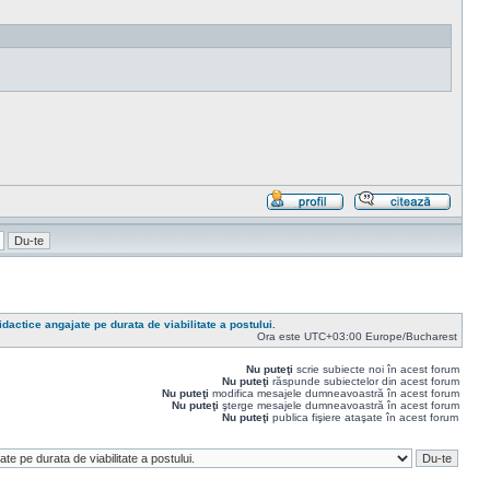
Profil
Răspu
cu
citat
idactice angajate pe durata de viabilitate a postului.
Ora este UTC+03:00 Europe/Bucharest
Nu puteţi
scrie subiecte noi în acest forum
Nu puteţi
răspunde subiectelor din acest forum
Nu puteţi
modifica mesajele dumneavoastră în acest forum
Nu puteţi
şterge mesajele dumneavoastră în acest forum
Nu puteţi
publica fişiere ataşate în acest forum