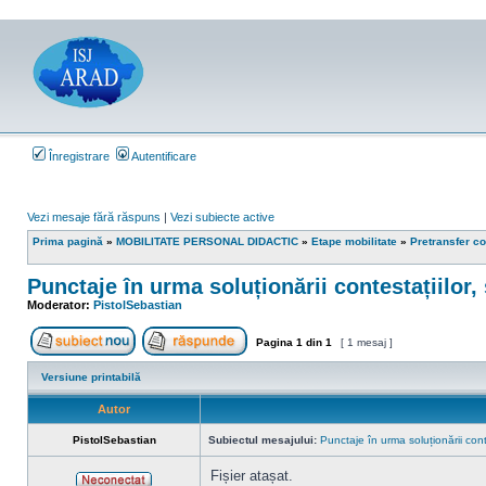
Înregistrare
Autentificare
Vezi mesaje fără răspuns
|
Vezi subiecte active
Prima pagină
»
MOBILITATE PERSONAL DIDACTIC
»
Etape mobilitate
»
Pretransfer co
Punctaje în urma soluționării contestațiilor
Moderator:
PistolSebastian
Pagina
1
din
1
[ 1 mesaj ]
Scrie un subiect nou
Răspunde la subiect
Versiune printabilă
Autor
PistolSebastian
Subiectul mesajului:
Punctaje în urma soluționării con
Fișier atașat.