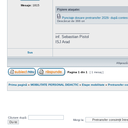
Neconectat
Mesaje:
1815
Fişiere ataşate:
Punctaje dosare pretransfer 2026- după contesta
Descărcat de 366 ori
_________________
inf. Sebastian Pistol
ISJ Arad
Sus
Afişează
Pagina
1
din
1
[ 1 mesaj ]
Scrie un subiect nou
Răspunde la subiect
Prima pagină
»
MOBILITATE PERSONAL DIDACTIC
»
Etape mobilitate
»
Pretransfer co
Căutare după:
Mergi la: