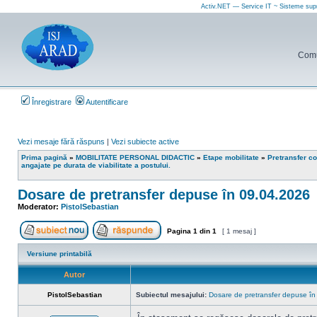
Activ.NET — Service IT ~ Sisteme sup
Comun
Înregistrare
Autentificare
Vezi mesaje fără răspuns
|
Vezi subiecte active
Prima pagină
»
MOBILITATE PERSONAL DIDACTIC
»
Etape mobilitate
»
Pretransfer co
angajate pe durata de viabilitate a postului.
Dosare de pretransfer depuse în 09.04.2026
Moderator:
PistolSebastian
Pagina
1
din
1
[ 1 mesaj ]
Scrie un subiect nou
Răspunde la subiect
Versiune printabilă
Autor
PistolSebastian
Subiectul mesajului:
Dosare de pretransfer depuse î