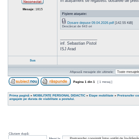
În atașament se regăsesc dosarele de pret
Neconectat
Mesaje:
1815
Fişiere ataşate:
Dosare depuse 09.04.2026.pdf
[142.55 KiB]
Descărcat de 643 ori
_________________
inf. Sebastian Pistol
ISJ Arad
Sus
Afişează mesajele din ultimele:
Pagina
1
din
1
[ 1 mesaj ]
Scrie un subiect nou
Răspunde la subiect
Prima pagină
»
MOBILITATE PERSONAL DIDACTIC
»
Etape mobilitate
»
Pretransfer co
angajate pe durata de viabilitate a postului.
Căutare după:
Mergi la: