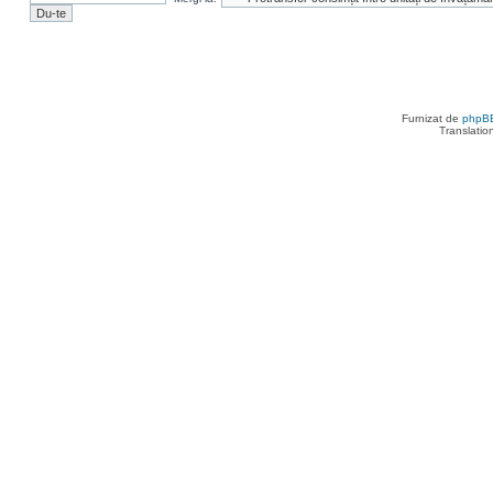
Furnizat de
phpB
Translatio