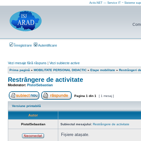
Activ.NET — Service IT ~ Sisteme sup
Comun
Înregistrare
Autentificare
Vezi mesaje fără răspuns
|
Vezi subiecte active
Prima pagină
»
MOBILITATE PERSONAL DIDACTIC
»
Etape mobilitate
»
Restrângeri de
Restrângere de activitate
Moderator:
PistolSebastian
Pagina
1
din
1
[ 1 mesaj ]
Scrie un subiect nou
Răspunde la subiect
Versiune printabilă
Autor
PistolSebastian
Subiectul mesajului:
Restrângere de activitate
Fișiere atașate.
Neconectat