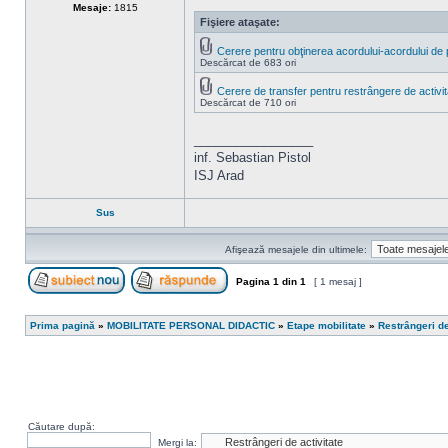
Mesaje:
1815
Fişiere ataşate:
Cerere pentru obţinerea acordului-acordului de p
Descărcat de 683 ori
Cerere de transfer pentru restrângere de activit
Descărcat de 710 ori
_________________
inf. Sebastian Pistol
ISJ Arad
Sus
Afişează mesajele din ultimele:
Pagina
1
din
1
[ 1 mesaj ]
Scrie un subiect nou
Răspunde la subiect
Prima pagină
»
MOBILITATE PERSONAL DIDACTIC
»
Etape mobilitate
»
Restrângeri de
Căutare după:
Mergi la: