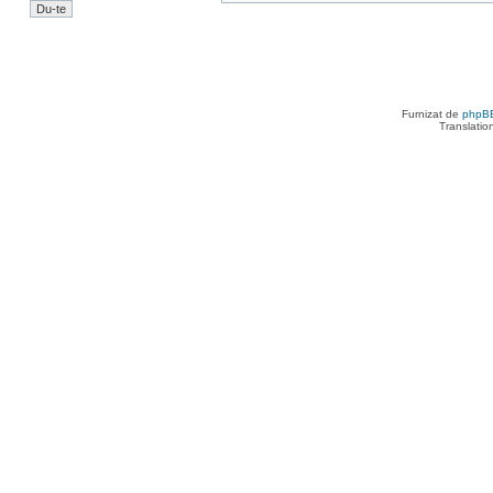
Furnizat de
phpB
Translatio