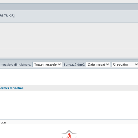
86.78 KiB]
 mesajele din ultimele:
Sortează după
ormei didactice