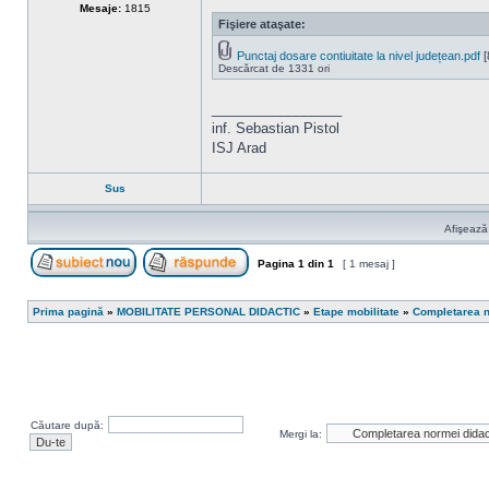
Mesaje:
1815
Fişiere ataşate:
Punctaj dosare contiuitate la nivel județean.pdf
[
Descărcat de 1331 ori
_________________
inf. Sebastian Pistol
ISJ Arad
Sus
Afişează
Pagina
1
din
1
[ 1 mesaj ]
Scrie un subiect nou
Răspunde la subiect
Prima pagină
»
MOBILITATE PERSONAL DIDACTIC
»
Etape mobilitate
»
Completarea n
Căutare după:
Mergi la: