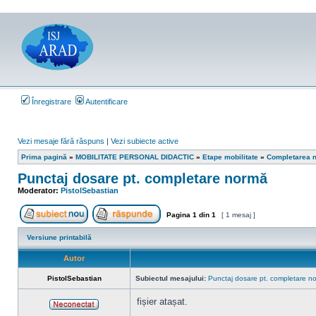
Înregistrare
Autentificare
Vezi mesaje fără răspuns
|
Vezi subiecte active
Prima pagină
»
MOBILITATE PERSONAL DIDACTIC
»
Etape mobilitate
»
Completarea n
Punctaj dosare pt. completare normă
Moderator:
PistolSebastian
Pagina
1
din
1
[ 1 mesaj ]
Scrie un subiect nou
Răspunde la subiect
Versiune printabilă
Autor
PistolSebastian
Subiectul mesajului:
Punctaj dosare pt. completare n
fișier atașat.
Neconectat