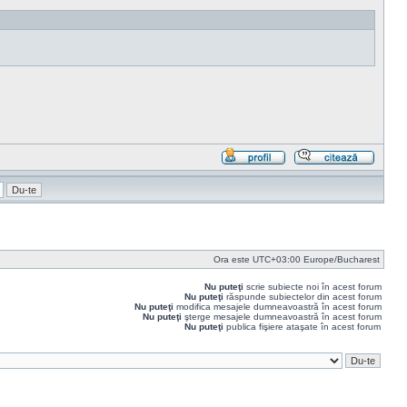
Profil
Răspu
cu
citat
Ora este UTC+03:00 Europe/Bucharest
Nu puteţi
scrie subiecte noi în acest forum
Nu puteţi
răspunde subiectelor din acest forum
Nu puteţi
modifica mesajele dumneavoastră în acest forum
Nu puteţi
şterge mesajele dumneavoastră în acest forum
Nu puteţi
publica fişiere ataşate în acest forum