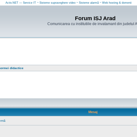
Activ.NET — Service IT ~ Sisteme supraveghere video ~ Sisteme alarmă ~ Web hosting & domenii
Forum ISJ Arad
Comunicarea cu institutiile de invatamant din judetul 
ormei didactice
Mesaj
ormă