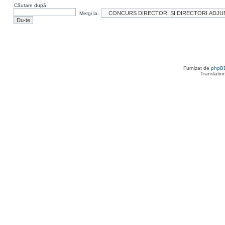
Căutare după:
Mergi la:
Furnizat de
phpB
Translatio