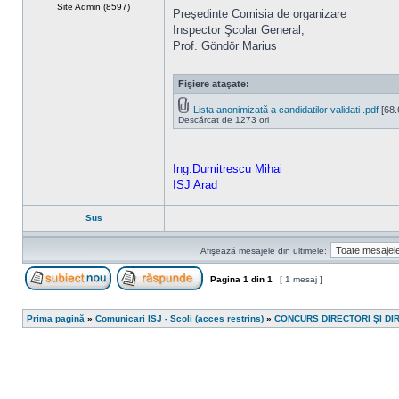
Site Admin (8597)
Preşedinte Comisia de organizare
Inspector Şcolar General,
Prof. Göndör Marius
Fişiere ataşate:
Lista anonimizată a candidatilor validati .pdf
[68.
Descărcat de 1273 ori
_________________
Ing.Dumitrescu Mihai
ISJ Arad
Sus
Afişează mesajele din ultimele:
Pagina
1
din
1
[ 1 mesaj ]
Scrie un subiect nou
Răspunde la subiect
Prima pagină
»
Comunicari ISJ - Scoli (acces restrins)
»
CONCURS DIRECTORI ȘI DI