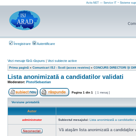
Activ.NET — Service IT ~ Sisteme sup
Comun
Înregistrare
Autentificare
Vezi mesaje fără răspuns
|
Vezi subiecte active
Prima pagină
»
Comunicari ISJ - Scoli (acces restrins)
»
CONCURS DIRECTORI ȘI DI
Lista anonimizată a candidatilor validati
Moderator:
PistolSebastian
Pagina
1
din
1
[ 1 mesaj ]
Scrie un subiect nou
Răspunde la subiect
Versiune printabilă
Autor
administrator
Subiectul mesajului:
Lista anonimizată a candidatilor v
Vă ataşăm lista anonimizată a candidaţilor v
Neconectat