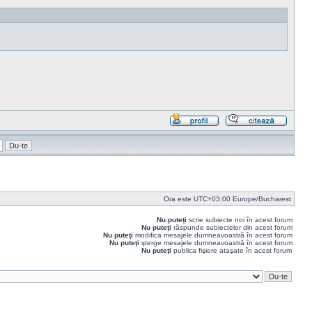
Profil
Răspu
cu
citat
Ora este UTC+03:00 Europe/Bucharest
Nu puteţi
scrie subiecte noi în acest forum
Nu puteţi
răspunde subiectelor din acest forum
Nu puteţi
modifica mesajele dumneavoastră în acest forum
Nu puteţi
şterge mesajele dumneavoastră în acest forum
Nu puteţi
publica fişiere ataşate în acest forum