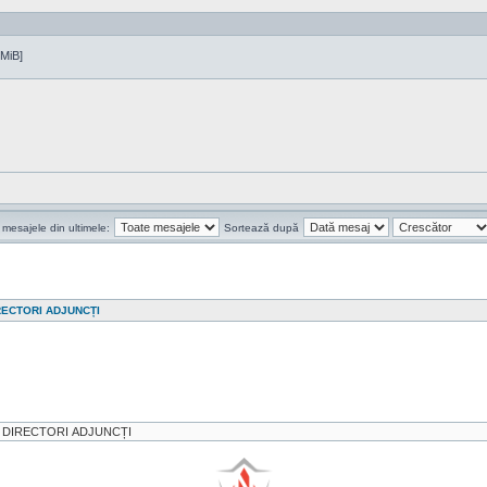
 MiB]
 mesajele din ultimele:
Sortează după
RECTORI ADJUNCȚI