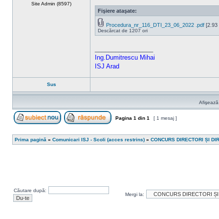
Site Admin (8597)
Fişiere ataşate:
Procedura_nr_116_DTI_23_06_2022 .pdf
[2.93
Descărcat de 1207 ori
_________________
Ing.Dumitrescu Mihai
ISJ Arad
Sus
Afişează
Pagina
1
din
1
[ 1 mesaj ]
Scrie un subiect nou
Răspunde la subiect
Prima pagină
»
Comunicari ISJ - Scoli (acces restrins)
»
CONCURS DIRECTORI ȘI DI
Căutare după:
Mergi la: