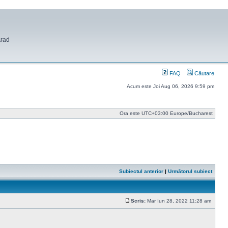
Arad
FAQ
Căutare
Acum este Joi Aug 06, 2026 9:59 pm
Ora este UTC+03:00 Europe/Bucharest
Subiectul anterior
|
Următorul subiect
Scris:
Mar Iun 28, 2022 11:28 am
Mesaj