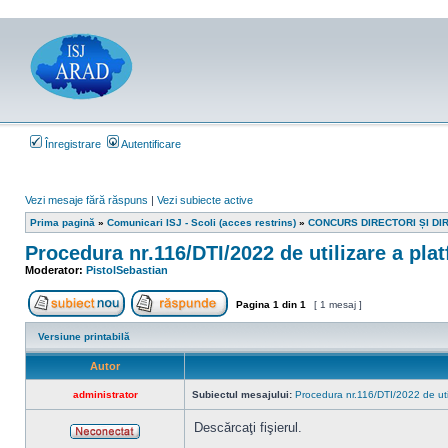
Înregistrare
Autentificare
Vezi mesaje fără răspuns
|
Vezi subiecte active
Prima pagină
»
Comunicari ISJ - Scoli (acces restrins)
»
CONCURS DIRECTORI ȘI DI
Procedura nr.116/DTI/2022 de utilizare a pla
Moderator:
PistolSebastian
Pagina
1
din
1
[ 1 mesaj ]
Scrie un subiect nou
Răspunde la subiect
Versiune printabilă
Autor
administrator
Subiectul mesajului:
Procedura nr.116/DTI/2022 de util
Descărcaţi fişierul.
Neconectat