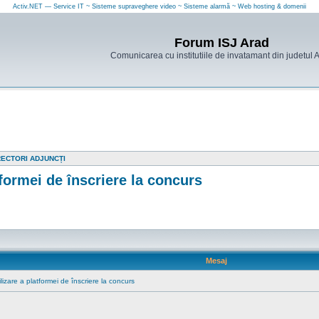
Activ.NET — Service IT ~ Sisteme supraveghere video ~ Sisteme alarmă ~ Web hosting & domenii
Forum ISJ Arad
Comunicarea cu institutiile de invatamant din judetul 
RECTORI ADJUNCȚI
tformei de înscriere la concurs
Mesaj
izare a platformei de înscriere la concurs