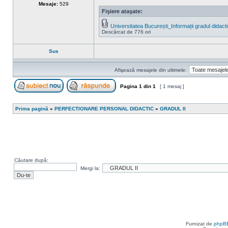
Mesaje:
529
Fişiere ataşate:
Universitatea București_Informații gradul didact
Descărcat de 776 ori
Sus
Afişează mesajele din ultimele:
Pagina
1
din
1
[ 1 mesaj ]
Scrie un subiect nou
Răspunde la subiect
Prima pagină
»
PERFECTIONARE PERSONAL DIDACTIC
»
GRADUL II
Căutare după:
Mergi la:
Furnizat de
phpB