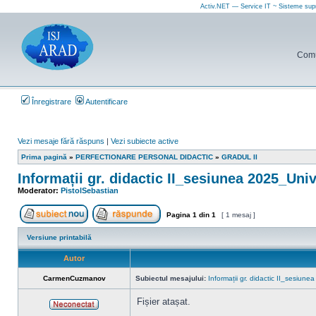
Activ.NET — Service IT ~ Sisteme sup
Comun
Înregistrare
Autentificare
Vezi mesaje fără răspuns
|
Vezi subiecte active
Prima pagină
»
PERFECTIONARE PERSONAL DIDACTIC
»
GRADUL II
Informații gr. didactic II_sesiunea 2025_Uni
Moderator:
PistolSebastian
Pagina
1
din
1
[ 1 mesaj ]
Scrie un subiect nou
Răspunde la subiect
Versiune printabilă
Autor
CarmenCuzmanov
Subiectul mesajului:
Informații gr. didactic II_sesiune
Fișier atașat.
Neconectat