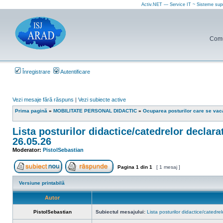
Activ.NET — Service IT ~ Sisteme sup
Comun
Înregistrare
Autentificare
Vezi mesaje fără răspuns
|
Vezi subiecte active
Prima pagină
»
MOBILITATE PERSONAL DIDACTIC
»
Ocuparea posturilor care se vaca
Lista posturilor didactice/catedrelor declara
26.05.26
Moderator:
PistolSebastian
Pagina
1
din
1
[ 1 mesaj ]
Scrie un subiect nou
Răspunde la subiect
Versiune printabilă
Autor
PistolSebastian
Subiectul mesajului:
Lista posturilor didactice/catedr