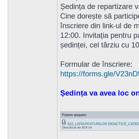
Ședința de repartizare v
Cine dorește să particip
înscriere din link-ul de m
12:00. Invitația pentru p
ședinței, cel târziu cu 1
Formular de înscriere:
https://forms.gle/V23
Ședința va avea loc on
Fişiere ataşate:
S22_LISTA POSTURILOR DIDACTICE_CATED
Descărcat de 919 ori