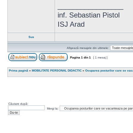
_________________
inf. Sebastian Pistol
ISJ Arad
Sus
Afişează mesajele din ultimele:
Pagina
1
din
1
[ 1 mesaj ]
Scrie un subiect nou
Răspunde la subiect
Prima pagină
»
MOBILITATE PERSONAL DIDACTIC
»
Ocuparea posturilor care se vaca
Căutare după:
Mergi la: