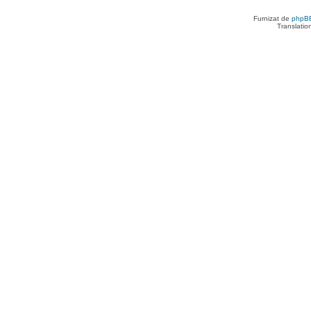
Furnizat de
phpB
Translatio