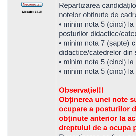
Repartizarea candidațilo
Neconectat
Mesaje:
1815
notelor obținute de cadr
• minim nota 5 (cinci) la
posturilor didactice/cat
• minim nota 7 (șapte)
c
didactice/catedrelor din
• minim nota 5 (cinci) la
• minim nota 5 (cinci) la
Observație!!!
Obținerea unei note su
ocupare a posturilor d
obținute anterior la a
dreptului de a ocupa p