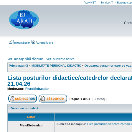
Activ.NET — Service IT ~ Sisteme sup
Comun
Înregistrare
Autentificare
Vezi mesaje fără răspuns
|
Vezi subiecte active
Prima pagină
»
MOBILITATE PERSONAL DIDACTIC
»
Ocuparea posturilor care se vaca
Lista posturilor didactice/catedrelor declara
21.04.26
Moderator:
PistolSebastian
Pagina
1
din
1
[ 1 mesaj ]
Scrie un subiect nou
Răspunde la subiect
Versiune printabilă
Autor
Subiectul mesajului:
Lista posturilor didactice/catedr
PistolSebastian