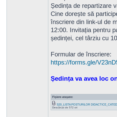
Ședința de repartizare v
Cine dorește să particip
înscriere din link-ul de m
12:00. Invitația pentru p
ședinței, cel târziu cu 1
Formular de înscriere:
https://forms.gle/V23
Ședința va avea loc on
Fişiere ataşate:
S20_LISTA POSTURILOR DIDACTICE_CATED
Descărcat de 572 ori