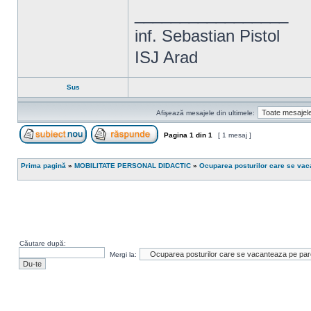
_________________
inf. Sebastian Pistol
ISJ Arad
Sus
Afişează mesajele din ultimele:
Pagina
1
din
1
[ 1 mesaj ]
Scrie un subiect nou
Răspunde la subiect
Prima pagină
»
MOBILITATE PERSONAL DIDACTIC
»
Ocuparea posturilor care se vaca
Căutare după:
Mergi la: