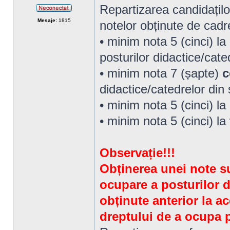
Repartizarea candidațilo
Neconectat
Mesaje:
1815
notelor obținute de cadr
• minim nota 5 (cinci) la
posturilor didactice/cat
• minim nota 7 (șapte)
c
didactice/catedrelor din
• minim nota 5 (cinci) la
• minim nota 5 (cinci) la
Observație!!!
Obținerea unei note su
ocupare a posturilor d
obținute anterior la a
dreptului de a ocupa p