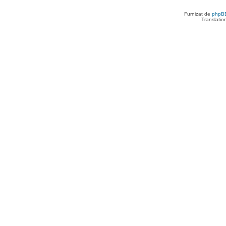
Furnizat de
phpB
Translatio