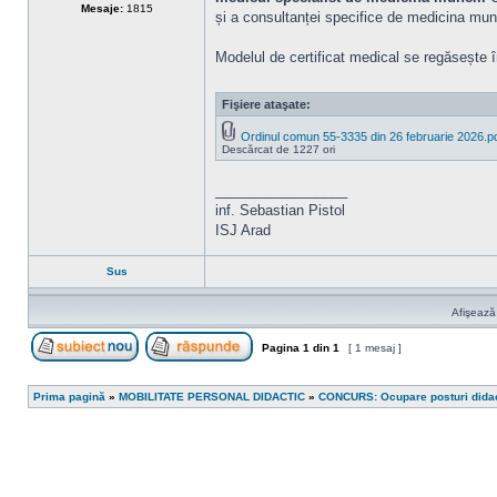
Mesaje:
1815
și a consultanței specifice de medicina munc
Modelul de certificat medical se regăsește în
Fişiere ataşate:
Ordinul comun 55-3335 din 26 februarie 2026.p
Descărcat de 1227 ori
_________________
inf. Sebastian Pistol
ISJ Arad
Sus
Afişează
Pagina
1
din
1
[ 1 mesaj ]
Scrie un subiect nou
Răspunde la subiect
Prima pagină
»
MOBILITATE PERSONAL DIDACTIC
»
CONCURS: Ocupare posturi dida