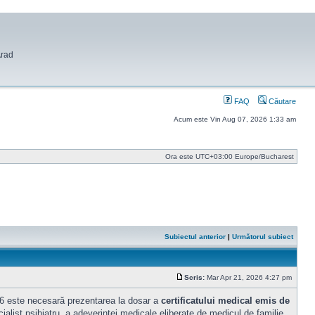
Arad
FAQ
Căutare
Acum este Vin Aug 07, 2026 1:33 am
Ora este UTC+03:00 Europe/Bucharest
Subiectul anterior
|
Următorul subiect
Scris:
Mar Apr 21, 2026 4:27 pm
Mesaj
026 este necesară prezentarea la dosar a
certificatului medical emis de
ecialist psihiatru, a adeverinței medicale eliberate de medicul de familie