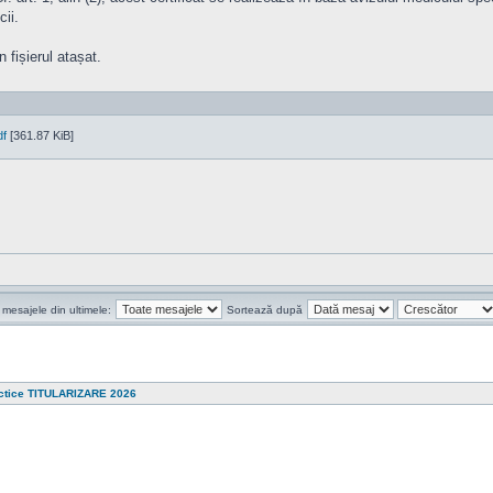
ii.
 fișierul atașat.
df
[361.87 KiB]
 mesajele din ultimele:
Sortează după
ctice TITULARIZARE 2026