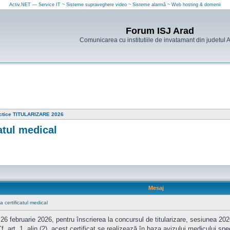
Activ.NET — Service IT ~ Sisteme supraveghere video ~ Sisteme alarmă ~ Web hosting & domenii
Forum ISJ Arad
Comunicarea cu institutiile de invatamant din judetul 
ctice TITULARIZARE 2026
catul medical
Mesaj
a certificatul medical
6 februarie 2026, pentru înscrierea la concursul de titularizare, sesiunea 2
f. art. 1, alin (2), acest certificat se realizează în baza avizului medicului sp