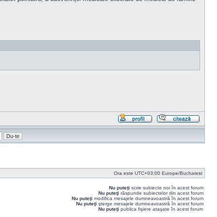
Profil
Răspu
cu
citat
Ora este UTC+03:00 Europe/Bucharest
Nu puteţi
scrie subiecte noi în acest forum
Nu puteţi
răspunde subiectelor din acest forum
Nu puteţi
modifica mesajele dumneavoastră în acest forum
Nu puteţi
şterge mesajele dumneavoastră în acest forum
Nu puteţi
publica fişiere ataşate în acest forum