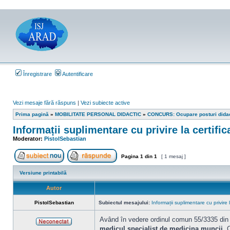
Înregistrare
Autentificare
Vezi mesaje fără răspuns
|
Vezi subiecte active
Prima pagină
»
MOBILITATE PERSONAL DIDACTIC
»
CONCURS: Ocupare posturi dida
Informații suplimentare cu privire la certifi
Moderator:
PistolSebastian
Pagina
1
din
1
[ 1 mesaj ]
Scrie un subiect nou
Răspunde la subiect
Versiune printabilă
Autor
PistolSebastian
Subiectul mesajului:
Informații suplimentare cu privire l
Având în vedere ordinul comun 55/3335 din 2
medicul specialist de medicina muncii.
C
Neconectat