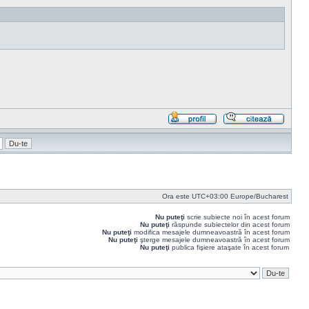
Profil
Răspu
cu
citat
Ora este UTC+03:00 Europe/Bucharest
Nu puteţi
scrie subiecte noi în acest forum
Nu puteţi
răspunde subiectelor din acest forum
Nu puteţi
modifica mesajele dumneavoastră în acest forum
Nu puteţi
şterge mesajele dumneavoastră în acest forum
Nu puteţi
publica fişiere ataşate în acest forum