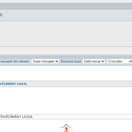
B]
 mesajele din ultimele:
Sortează după
ÎNVĂŢĂMÂNT LICEAL