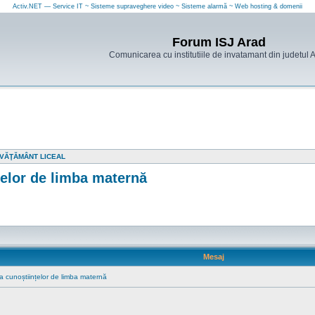
Activ.NET — Service IT ~ Sisteme supraveghere video ~ Sisteme alarmă ~ Web hosting & domenii
Forum ISJ Arad
Comunicarea cu institutiile de invatamant din judetul 
ÎNVĂŢĂMÂNT LICEAL
țelor de limba maternă
Mesaj
a cunoștiințelor de limba maternă