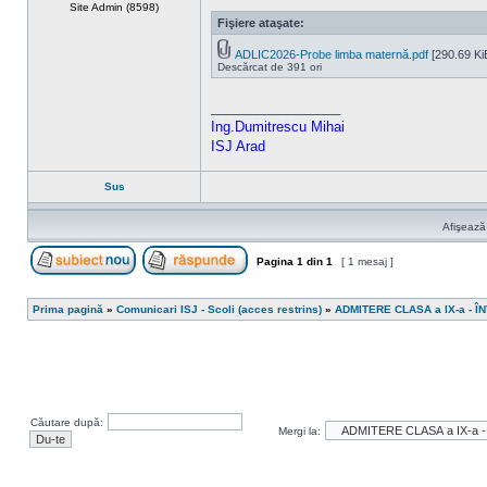
Site Admin (8598)
Fişiere ataşate:
ADLIC2026-Probe limba maternă.pdf
[290.69 Ki
Descărcat de 391 ori
_________________
Ing.Dumitrescu Mihai
ISJ Arad
Sus
Afişează
Pagina
1
din
1
[ 1 mesaj ]
Scrie un subiect nou
Răspunde la subiect
Prima pagină
»
Comunicari ISJ - Scoli (acces restrins)
»
ADMITERE CLASA a IX-a - 
Căutare după:
Mergi la: