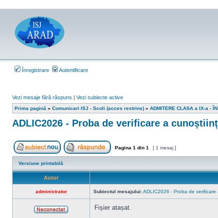
Înregistrare
Autentificare
Vezi mesaje fără răspuns
|
Vezi subiecte active
Prima pagină
»
Comunicari ISJ - Scoli (acces restrins)
»
ADMITERE CLASA a IX-a - 
ADLIC2026 - Proba de verificare a cunoștiin
Pagina
1
din
1
[ 1 mesaj ]
Scrie un subiect nou
Răspunde la subiect
Versiune printabilă
Autor
administrator
Subiectul mesajului:
ADLIC2026 - Proba de verificare 
Fișier atașat.
Neconectat