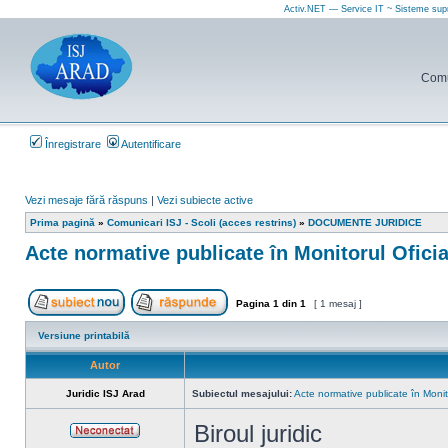
Activ.NET — Service IT ~ Sisteme sup
Comun
Înregistrare
Autentificare
Vezi mesaje fără răspuns
|
Vezi subiecte active
Prima pagină
»
Comunicari ISJ - Scoli (acces restrins)
»
DOCUMENTE JURIDICE
Acte normative publicate în Monitorul Ofici
Pagina
1
din
1
[ 1 mesaj ]
Scrie un subiect nou
Răspunde la subiect
Versiune printabilă
Autor
Juridic ISJ Arad
Subiectul mesajului:
Acte normative publicate în Monit
Biroul juridic
Neconectat