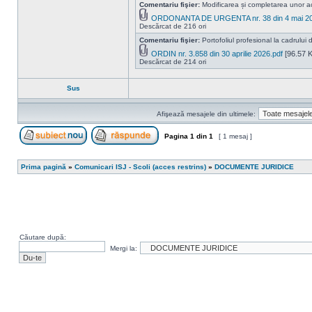
Comentariu fişier:
Modificarea și completarea unor a
ORDONANTA DE URGENTA nr. 38 din 4 mai 20
Descărcat de 216 ori
Comentariu fişier:
Portofoliul profesional la cadrului d
ORDIN nr. 3.858 din 30 aprilie 2026.pdf
[96.57 K
Descărcat de 214 ori
Sus
Afişează mesajele din ultimele:
Pagina
1
din
1
[ 1 mesaj ]
Scrie un subiect nou
Răspunde la subiect
Prima pagină
»
Comunicari ISJ - Scoli (acces restrins)
»
DOCUMENTE JURIDICE
Căutare după:
Mergi la: