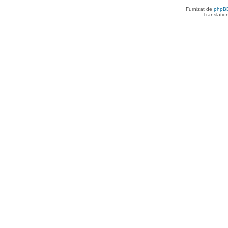
Furnizat de
phpB
Translatio