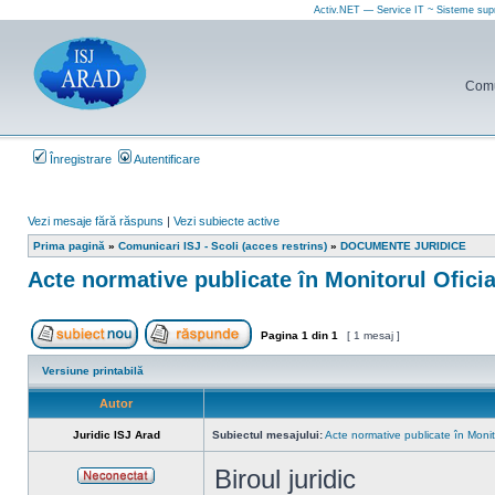
Activ.NET — Service IT ~ Sisteme sup
Comun
Înregistrare
Autentificare
Vezi mesaje fără răspuns
|
Vezi subiecte active
Prima pagină
»
Comunicari ISJ - Scoli (acces restrins)
»
DOCUMENTE JURIDICE
Acte normative publicate în Monitorul Ofici
Pagina
1
din
1
[ 1 mesaj ]
Scrie un subiect nou
Răspunde la subiect
Versiune printabilă
Autor
Juridic ISJ Arad
Subiectul mesajului:
Acte normative publicate în Monit
Biroul juridic
Neconectat