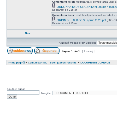
Comentariu fişier:
Modificarea și completarea unor a
ORDONANTA DE URGENTA nr. 38 din 4 mai 20
Descărcat de 216 ori
Comentariu fişier:
Portofoliul profesional la cadrului d
ORDIN nr. 3.858 din 30 aprilie 2026.pdf
[96.57 K
Descărcat de 215 ori
Sus
Afişează mesajele din ultimele:
Pagina
1
din
1
[ 1 mesaj ]
Scrie un subiect nou
Răspunde la subiect
Prima pagină
»
Comunicari ISJ - Scoli (acces restrins)
»
DOCUMENTE JURIDICE
Căutare după:
Mergi la: