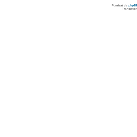
Furnizat de
phpB
Translatio