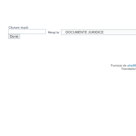
Căutare după:
Mergi la:
Furnizat de
phpB
Translatio