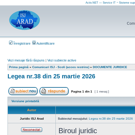
Activ.NET — Service IT ~ Sisteme sup
Comun
Înregistrare
Autentificare
Vezi mesaje fără răspuns
|
Vezi subiecte active
Prima pagină
»
Comunicari ISJ - Scoli (acces restrins)
»
DOCUMENTE JURIDICE
Legea nr.38 din 25 martie 2026
Pagina
1
din
1
[ 1 mesaj ]
Scrie un subiect nou
Răspunde la subiect
Versiune printabilă
Autor
Juridic ISJ Arad
Subiectul mesajului:
Legea nr.38 din 25 martie 2026
Biroul juridic
Neconectat