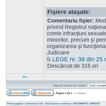
Fişiere ataşate:
Comentariu fişier:
Modi
privind Registrul naţion
comis infracţiuni sexua
minorilor, precum şi pen
organizarea şi funcţion
Judiciare
LEGE nr. 38 din 25 
Descărcat de 315 ori
Sus
Afişează mesajele din ultimele:
Pagina
1
din
1
[ 1 mesaj ]
Scrie un subiect nou
Răspunde la subiect
Prima pagină
»
Comunicari ISJ - Scoli (acces restrins)
»
DOCUMENTE JURIDICE