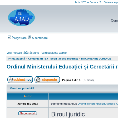
Activ.NET — Service IT ~ Sisteme sup
Comun
Înregistrare
Autentificare
Vezi mesaje fără răspuns
|
Vezi subiecte active
Prima pagină
»
Comunicari ISJ - Scoli (acces restrins)
»
DOCUMENTE JURIDICE
Ordinul Ministerului Educației și Cercetării 
Pagina
1
din
1
[ 1 mesaj ]
Scrie un subiect nou
Răspunde la subiect
Versiune printabilă
Autor
Juridic ISJ Arad
Subiectul mesajului:
Ordinul Ministerului Educației și 
Biroul juridic
Neconectat