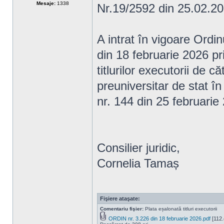
Mesaje:
1338
Nr.19/2592 din 25.02.2
A intrat în vigoare Ordin
din 18 februarie 2026 pri
titlurilor executorii de că
preuniversitar de stat
nr. 144 din 25 februarie
Consilier juridic,
Cornelia Tamaș
Fişiere ataşate:
Comentariu fişier:
Plata eșalonată titluri executorii
ORDIN nr. 3.226 din 18 februarie 2026.pdf
[112.