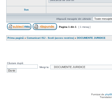
Descărcat de 308 ori
Sus
Afişează mesajele din ultimele:
Pagina
1
din
1
[ 1 mesaj ]
Scrie un subiect nou
Răspunde la subiect
Prima pagină
»
Comunicari ISJ - Scoli (acces restrins)
»
DOCUMENTE JURIDICE
Căutare după:
Mergi la:
Furnizat de
phpB
Translatio