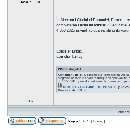
Mesaje:
1338
În Monitorul Oficial al României, Partea I, nr
completarea Ordinului ministrului educației ș
4.350/2025 privind aprobarea planurilor-cadr
_______
Consilier juridic,
Cornelia Tamaș
Fişiere ataşate:
Comentariu fişier:
Modificarea și completarea Ordinulu
programelor școlare asociate disciplinelor prevăzute în 
nr. 4.350/2025 privind aprobarea planurilor-cadru pent
Monitorul Oficial Partea I nr. 141Bis.pdf
[418.28 
Descărcat de 270 ori
Sus
Afişează
Pagina
1
din
1
[ 1 mesaj ]
Scrie un subiect nou
Răspunde la subiect