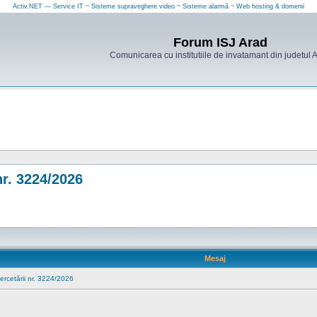
Activ.NET — Service IT ~ Sisteme supraveghere video ~ Sisteme alarmă ~ Web hosting & domenii
Forum ISJ Arad
Comunicarea cu institutiile de invatamant din judetul 
nr. 3224/2026
Mesaj
Cercetării nr. 3224/2026