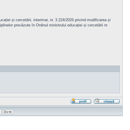
cației și cercetării, interimar, nr. 3.224/2026 privind modificarea și
inelor prevăzute în Ordinul ministrului educației și cercetării nr.
Profil
Răspu
cu
citat