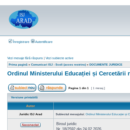
Înregistrare
Autentificare
Vezi mesaje fără răspuns
|
Vezi subiecte active
Prima pagină
»
Comunicari ISJ - Scoli (acces restrins)
»
DOCUMENTE JURIDICE
Ordinul Ministerului Educației și Cercetării 
Pagina
1
din
1
[ 1 mesaj ]
Scrie un subiect nou
Răspunde la subiect
Versiune printabilă
Autor
Juridic ISJ Arad
Subiectul mesajului:
Ordinul Ministerului Educației și 
Biroul juridic
Nr. 18/2592 din 24.02.2026
Neconectat