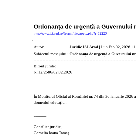
Ordonanța de urgență a Guvernului nr
http://www.isjarad.ro/forum/viewtopic.php?t=52223
Autor:
Juridic ISJ Arad
[ Lun Feb 02, 2026 11
Subiectul mesajului:
Ordonanța de urgență a Guvernului nr.
Biroul juridic
Nr.12/2586/02.02.2026
În Monitorul Oficial al României nr. 74 din 30 ianuarie 2026 
domeniul educaţiei.
______
Consilier juridic,
Cornelia Ioana Tamaș