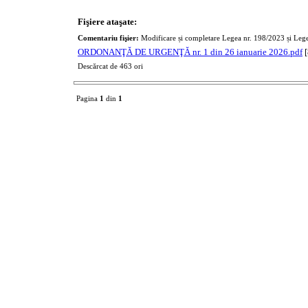
Fişiere ataşate:
Comentariu fişier:
Modificare și completare Legea nr. 198/2023 și Leg
ORDONANŢĂ DE URGENŢĂ nr. 1 din 26 ianuarie 2026.pdf
[
Descărcat de 463 ori
Pagina
1
din
1