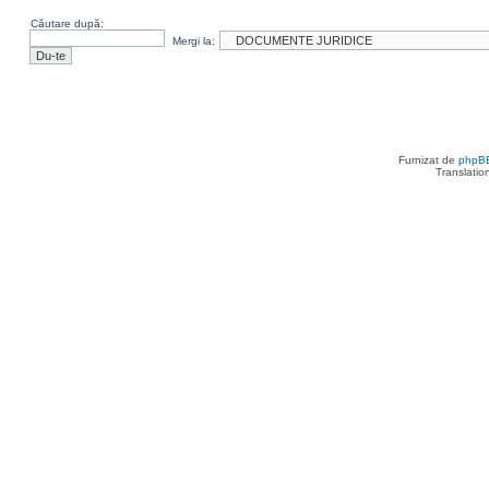
Căutare după:
Mergi la:
Furnizat de
phpB
Translatio