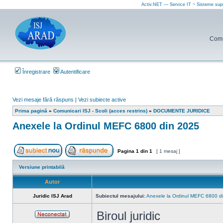
Activ.NET — Service IT ~ Sisteme sup
Comun
Înregistrare
Autentificare
Vezi mesaje fără răspuns
|
Vezi subiecte active
Prima pagină
»
Comunicari ISJ - Scoli (acces restrins)
»
DOCUMENTE JURIDICE
Anexele la Ordinul MEFC 6800 din 2025
Pagina
1
din
1
[ 1 mesaj ]
Scrie un subiect nou
Răspunde la subiect
Versiune printabilă
Autor
Juridic ISJ Arad
Subiectul mesajului:
Anexele la Ordinul MEFC 6800 d
Biroul juridic
Neconectat