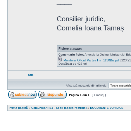
____
Consilier juridic,
Cornelia Ioana Tamaș
Fişiere ataşate:
Comentariu fişier:
Anexele la Ordinul Ministerului Edu
Monitorul Oficial Partea I nr. 1130Bis.pdf
[223.21
Descărcat de 427 ori
Sus
Afişează mesajele din ultimele:
Pagina
1
din
1
[ 1 mesaj ]
Scrie un subiect nou
Răspunde la subiect
Prima pagină
»
Comunicari ISJ - Scoli (acces restrins)
»
DOCUMENTE JURIDICE