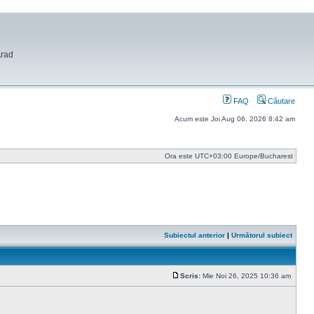
Arad
FAQ
Căutare
Acum este Joi Aug 06, 2026 8:42 am
Ora este UTC+03:00 Europe/Bucharest
Subiectul anterior
|
Următorul subiect
Scris:
Mie Noi 26, 2025 10:36 am
Mesaj