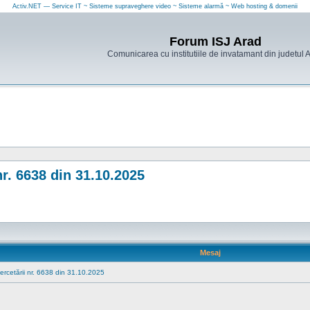
Activ.NET — Service IT ~ Sisteme supraveghere video ~ Sisteme alarmă ~ Web hosting & domenii
Forum ISJ Arad
Comunicarea cu institutiile de invatamant din judetul 
nr. 6638 din 31.10.2025
Mesaj
Cercetării nr. 6638 din 31.10.2025