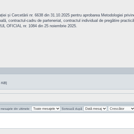
ației și Cercetării nr. 6638 din 31.10.2025 pentru aprobarea Metodologiei privin
nală, contractul-cadru de parteneriat, contractul individual de pregătire prac
TORUL OFICIAL nr. 1084 din 25 noiembrie 2025.
 KiB]
 mesajele din ultimele:
Sortează după