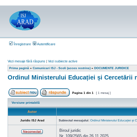
Înregistrare
Autentificare
Vezi mesaje fără răspuns
|
Vezi subiecte active
Prima pagină
»
Comunicari ISJ - Scoli (acces restrins)
»
DOCUMENTE JURIDICE
Ordinul Ministerului Educației și Cercetării 
Pagina
1
din
1
[ 1 mesaj ]
Scrie un subiect nou
Răspunde la subiect
Versiune printabilă
Autor
Juridic ISJ Arad
Subiectul mesajului:
Ordinul Ministerului Educației și 
Biroul juridic
Nr. 109/2565 din 26.11.2025
Neconectat