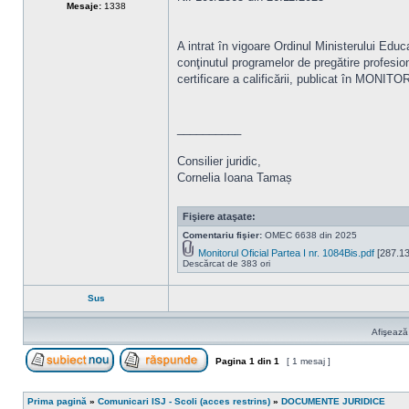
Mesaje:
1338
A intrat în vigoare Ordinul Ministerului Educ
conţinutul programelor de pregătire profesio
certificare a calificării, publicat în MONI
__________
Consilier juridic,
Cornelia Ioana Tamaș
Fişiere ataşate:
Comentariu fişier:
OMEC 6638 din 2025
Monitorul Oficial Partea I nr. 1084Bis.pdf
[287.13
Descărcat de 383 ori
Sus
Afişează
Pagina
1
din
1
[ 1 mesaj ]
Scrie un subiect nou
Răspunde la subiect
Prima pagină
»
Comunicari ISJ - Scoli (acces restrins)
»
DOCUMENTE JURIDICE