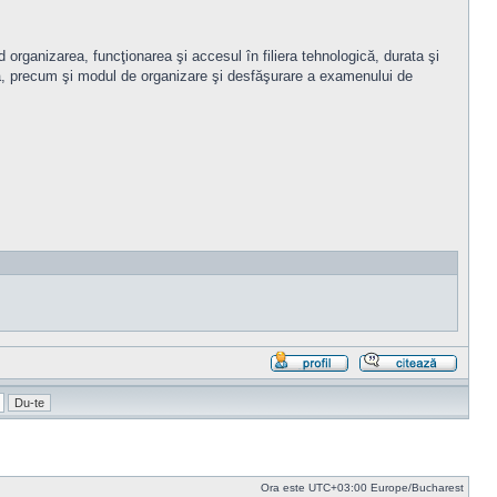
d organizarea, funcţionarea şi accesul în filiera tehnologică, durata şi
tică, precum şi modul de organizare şi desfăşurare a examenului de
Profil
Răspu
cu
citat
Ora este UTC+03:00 Europe/Bucharest