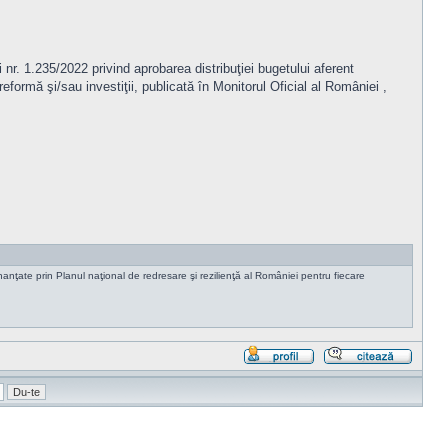
nr. 1.235/2022 privind aprobarea distribuţiei bugetului aferent
reformă şi/sau investiţii, publicată în Monitorul Oficial al României ,
inanţate prin Planul naţional de redresare şi rezilienţă al României pentru fiecare
Profil
Răspu
cu
citat