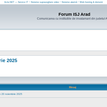
Activ.NET — Service IT ~ Sisteme supraveghere video ~ Sisteme alarmă ~ Web hosting & domenii
Forum ISJ Arad
Comunicarea cu institutiile de invatamant din judetul 
rie 2025
Mesaj
n 20 noiembrie 2025