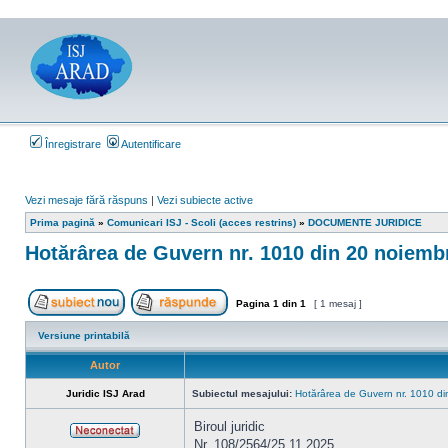
Înregistrare
Autentificare
Vezi mesaje fără răspuns
|
Vezi subiecte active
Prima pagină
»
Comunicari ISJ - Scoli (acces restrins)
»
DOCUMENTE JURIDICE
Hotărârea de Guvern nr. 1010 din 20 noiemb
Pagina
1
din
1
[ 1 mesaj ]
Scrie un subiect nou
Răspunde la subiect
Versiune printabilă
Autor
Juridic ISJ Arad
Subiectul mesajului:
Hotărârea de Guvern nr. 1010 di
Biroul juridic
Nr. 108/2564/25.11.2025
Neconectat