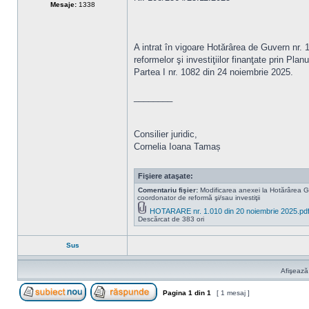
Mesaje:
1338
A intrat în vigoare Hotărârea de Guvern nr. 
reformelor şi investiţiilor finanţate prin Pla
Partea I nr. 1082 din 24 noiembrie 2025.
________
Consilier juridic,
Cornelia Ioana Tamaș
Fişiere ataşate:
Comentariu fişier:
Modificarea anexei la Hotărârea Guve
coordonator de reformă şi/sau investiţii
HOTARARE nr. 1.010 din 20 noiembrie 2025.pd
Descărcat de 383 ori
Sus
Afişează
Pagina
1
din
1
[ 1 mesaj ]
Scrie un subiect nou
Răspunde la subiect