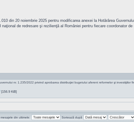
1.010 din 20 noiembrie 2025 pentru modificarea anexei la Hotărârea Guvernului 
nul naţional de redresare şi rezilienţă al României pentru fiecare coordonator de 
rnului nr. 1.235/2022 privind aprobarea distribuţiei bugetului aferent reformelor şi investiţiilor f
f
[156.9 KiB]
 mesajele din ultimele:
Sortează după