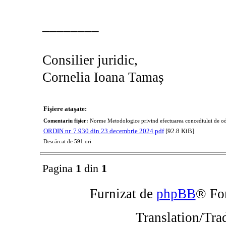
________
Consilier juridic,
Cornelia Ioana Tamaș
Fişiere ataşate:
Comentariu fişier:
Norme Metodologice privind efectuarea concediului de o
ORDIN nr. 7.930 din 23 decembrie 2024.pdf
[92.8 KiB]
Descărcat de 591 ori
Pagina
1
din
1
Furnizat de
phpBB
® Fo
Translation/Tra