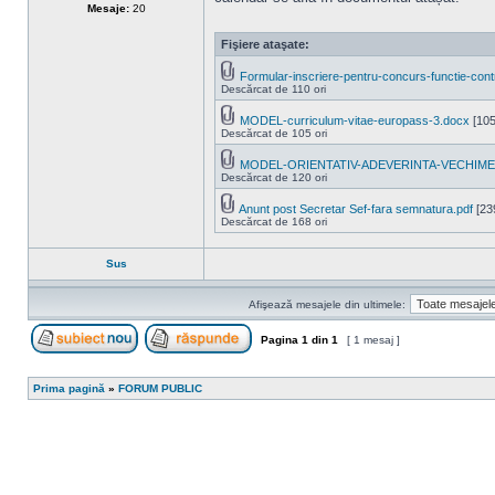
Mesaje:
20
Fişiere ataşate:
Formular-inscriere-pentru-concurs-functie-cont
Descărcat de 110 ori
MODEL-curriculum-vitae-europass-3.docx
[105
Descărcat de 105 ori
MODEL-ORIENTATIV-ADEVERINTA-VECHIME
Descărcat de 120 ori
Anunt post Secretar Sef-fara semnatura.pdf
[23
Descărcat de 168 ori
Sus
Afişează mesajele din ultimele:
Pagina
1
din
1
[ 1 mesaj ]
Scrie un subiect nou
Răspunde la subiect
Prima pagină
»
FORUM PUBLIC