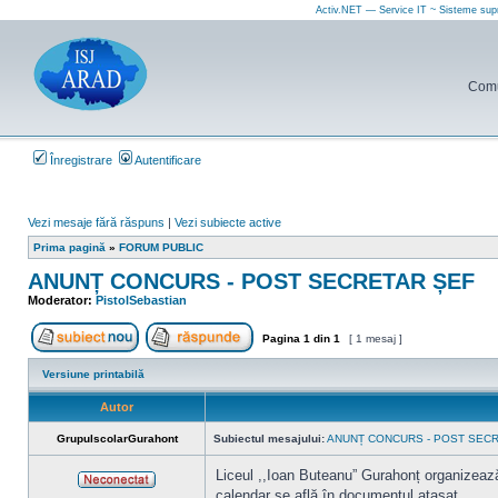
Activ.NET — Service IT ~ Sisteme sup
Comun
Înregistrare
Autentificare
Vezi mesaje fără răspuns
|
Vezi subiecte active
Prima pagină
»
FORUM PUBLIC
ANUNȚ CONCURS - POST SECRETAR ȘEF
Moderator:
PistolSebastian
Pagina
1
din
1
[ 1 mesaj ]
Scrie un subiect nou
Răspunde la subiect
Versiune printabilă
Autor
GrupulscolarGurahont
Subiectul mesajului:
ANUNȚ CONCURS - POST SEC
Liceul ,,Ioan Buteanu” Gurahonț organizează 
calendar se află în documentul atașat.
Neconectat