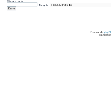
Căutare după:
Mergi la:
Furnizat de
phpB
Translatio