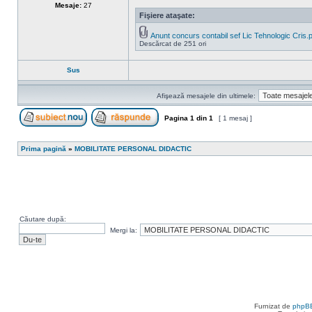
Mesaje:
27
Fişiere ataşate:
Anunt concurs contabil sef Lic Tehnologic Cris.
Descărcat de 251 ori
Sus
Afişează mesajele din ultimele:
Pagina
1
din
1
[ 1 mesaj ]
Scrie un subiect nou
Răspunde la subiect
Prima pagină
»
MOBILITATE PERSONAL DIDACTIC
Căutare după:
Mergi la:
Furnizat de
phpB