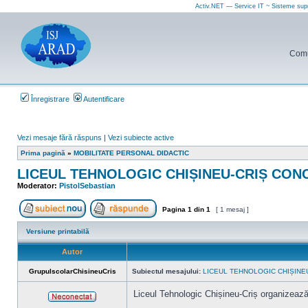
Activ.NET — Service IT ~ Sisteme sup
Comun
Înregistrare
Autentificare
Vezi mesaje fără răspuns
|
Vezi subiecte active
Prima pagină
»
MOBILITATE PERSONAL DIDACTIC
LICEUL TEHNOLOGIC CHIȘINEU-CRIȘ CON
Moderator:
PistolSebastian
Pagina
1
din
1
[ 1 mesaj ]
Scrie un subiect nou
Răspunde la subiect
Versiune printabilă
Autor
GrupulscolarChisineuCris
Subiectul mesajului:
LICEUL TEHNOLOGIC CHIȘINE
Liceul Tehnologic Chișineu-Criș organizează
Neconectat