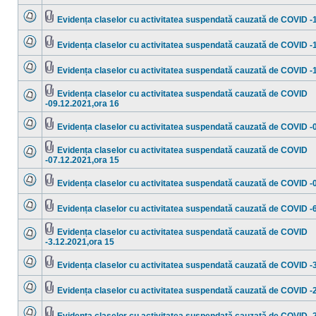
Nu
Fişier(e)
sunt
ataşat(e)
mesaje
Evidența claselor cu activitatea suspendată cauzată de COVID -
necitite
Nu
Fişier(e)
sunt
ataşat(e)
mesaje
Evidența claselor cu activitatea suspendată cauzată de COVID -
necitite
Nu
Fişier(e)
sunt
ataşat(e)
mesaje
Evidența claselor cu activitatea suspendată cauzată de COVID -
necitite
Nu
Fişier(e)
sunt
ataşat(e)
mesaje
Evidența claselor cu activitatea suspendată cauzată de COVID
necitite
Fişier(e)
-09.12.2021,ora 16
Nu
ataşat(e)
sunt
mesaje
Evidența claselor cu activitatea suspendată cauzată de COVID -
necitite
Nu
Fişier(e)
sunt
ataşat(e)
mesaje
Evidența claselor cu activitatea suspendată cauzată de COVID
necitite
Fişier(e)
-07.12.2021,ora 15
Nu
ataşat(e)
sunt
mesaje
Evidența claselor cu activitatea suspendată cauzată de COVID -
necitite
Nu
Fişier(e)
sunt
ataşat(e)
mesaje
Evidența claselor cu activitatea suspendată cauzată de COVID -
necitite
Nu
Fişier(e)
sunt
ataşat(e)
mesaje
Evidența claselor cu activitatea suspendată cauzată de COVID
necitite
Fişier(e)
-3.12.2021,ora 15
Nu
ataşat(e)
sunt
mesaje
Evidența claselor cu activitatea suspendată cauzată de COVID -
necitite
Nu
Fişier(e)
sunt
ataşat(e)
mesaje
Evidența claselor cu activitatea suspendată cauzată de COVID -
necitite
Nu
Fişier(e)
sunt
ataşat(e)
mesaje