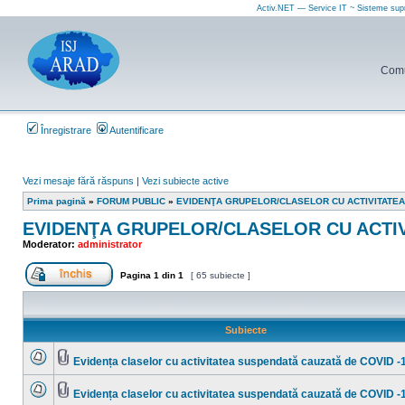
Activ.NET — Service IT ~ Sisteme sup
Comun
Înregistrare
Autentificare
Vezi mesaje fără răspuns
|
Vezi subiecte active
Prima pagină
»
FORUM PUBLIC
»
EVIDENŢA GRUPELOR/CLASELOR CU ACTIVITATEA
EVIDENŢA GRUPELOR/CLASELOR CU ACTIV
Moderator:
administrator
Pagina
1
din
1
[ 65 subiecte ]
Forum închis
Subiecte
Evidența claselor cu activitatea suspendată cauzată de COVID -
Nu
Fişier(e)
sunt
ataşat(e)
mesaje
Evidența claselor cu activitatea suspendată cauzată de COVID -
necitite
Nu
Fişier(e)