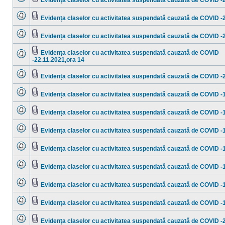
Evidența claselor cu activitatea suspendată cauzată de COVID -
necitite
Nu
Fişier(e)
sunt
ataşat(e)
mesaje
Evidența claselor cu activitatea suspendată cauzată de COVID -
necitite
Nu
Fişier(e)
sunt
ataşat(e)
mesaje
Evidența claselor cu activitatea suspendată cauzată de COVID -
necitite
Nu
Fişier(e)
sunt
ataşat(e)
mesaje
Evidența claselor cu activitatea suspendată cauzată de COVID
necitite
Fişier(e)
-22.11.2021,ora 14
Nu
ataşat(e)
sunt
mesaje
Evidența claselor cu activitatea suspendată cauzată de COVID -
necitite
Nu
Fişier(e)
sunt
ataşat(e)
mesaje
Evidența claselor cu activitatea suspendată cauzată de COVID -
necitite
Nu
Fişier(e)
sunt
ataşat(e)
mesaje
Evidența claselor cu activitatea suspendată cauzată de COVID -
necitite
Nu
Fişier(e)
sunt
ataşat(e)
mesaje
Evidența claselor cu activitatea suspendată cauzată de COVID -
necitite
Nu
Fişier(e)
sunt
ataşat(e)
mesaje
Evidența claselor cu activitatea suspendată cauzată de COVID -
necitite
Nu
Fişier(e)
sunt
ataşat(e)
mesaje
Evidența claselor cu activitatea suspendată cauzată de COVID -
necitite
Nu
Fişier(e)
sunt
ataşat(e)
mesaje
Evidența claselor cu activitatea suspendată cauzată de COVID -
necitite
Nu
Fişier(e)
sunt
ataşat(e)
mesaje
Evidența claselor cu activitatea suspendată cauzată de COVID -
necitite
Nu
Fişier(e)
sunt
ataşat(e)
mesaje
Evidența claselor cu activitatea suspendată cauzată de COVID -
necitite