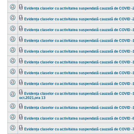
Nu
Fişier(e)
sunt
ataşat(e)
mesaje
Evidența claselor cu activitatea suspendată cauzată de COVID -
necitite
Nu
Fişier(e)
sunt
ataşat(e)
mesaje
Evidența claselor cu activitatea suspendată cauzată de COVID -
necitite
Nu
Fişier(e)
sunt
ataşat(e)
mesaje
Evidența claselor cu activitatea suspendată cauzată de COVID -
necitite
Nu
Fişier(e)
sunt
ataşat(e)
mesaje
Evidența claselor cu activitatea suspendată cauzată de COVID -
necitite
Nu
Fişier(e)
sunt
ataşat(e)
mesaje
Evidența claselor cu activitatea suspendată cauzată de COVID -
necitite
Nu
Fişier(e)
sunt
ataşat(e)
mesaje
Evidența claselor cu activitatea suspendată cauzată de COVID -
necitite
Nu
Fişier(e)
sunt
ataşat(e)
mesaje
Evidența claselor cu activitatea suspendată cauzată de COVID -
necitite
Nu
Fişier(e)
sunt
ataşat(e)
mesaje
Evidența claselor cu activitatea suspendată cauzată de COVID -
necitite
Nu
Fişier(e)
sunt
ataşat(e)
mesaje
Evidența claselor cu activitatea suspendată cauzată de COVID -
necitite
Fişier(e)
oct.2021,ora 13
Nu
ataşat(e)
sunt
mesaje
Evidența claselor cu activitatea suspendată cauzată de COVID -
necitite
Nu
Fişier(e)
sunt
ataşat(e)
mesaje
Evidența claselor cu activitatea suspendată cauzată de COVID -
necitite
Nu
Fişier(e)
sunt
ataşat(e)
mesaje
Evidența claselor cu activitatea suspendată cauzată de COVID -
necitite
Nu
Fişier(e)