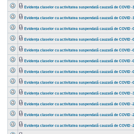
sunt
ataşat(e)
mesaje
Evidența claselor cu activitatea suspendată cauzată de COVID -
necitite
Nu
Fişier(e)
sunt
ataşat(e)
mesaje
Evidența claselor cu activitatea suspendată cauzată de COVID -
necitite
Nu
Fişier(e)
sunt
ataşat(e)
mesaje
Evidența claselor cu activitatea suspendată cauzată de COVID -
necitite
Nu
Fişier(e)
sunt
ataşat(e)
mesaje
Evidența claselor cu activitatea suspendată cauzată de COVID -
necitite
Nu
Fişier(e)
sunt
ataşat(e)
mesaje
Evidența claselor cu activitatea suspendată cauzată de COVID -
necitite
Nu
Fişier(e)
sunt
ataşat(e)
mesaje
Evidența claselor cu activitatea suspendată cauzată de COVID -
necitite
Nu
Fişier(e)
sunt
ataşat(e)
mesaje
Evidența claselor cu activitatea suspendată cauzată de COVID -
necitite
Nu
Fişier(e)
sunt
ataşat(e)
mesaje
Evidența claselor cu activitatea suspendată cauzată de COVID -
necitite
Nu
Fişier(e)
sunt
ataşat(e)
mesaje
Evidența claselor cu activitatea suspendată cauzată de COVID -
necitite
Nu
Fişier(e)
sunt
ataşat(e)
mesaje
Evidența claselor cu activitatea suspendată cauzată de COVID -
necitite
Nu
Fişier(e)
sunt
ataşat(e)
mesaje
Evidența claselor cu activitatea suspendată cauzată de COVID -
necitite
Nu
Fişier(e)
sunt
ataşat(e)
mesaje
Evidența claselor cu activitatea suspendată cauzată de COVID -
necitite
Nu
Fişier(e)
sunt
ataşat(e)