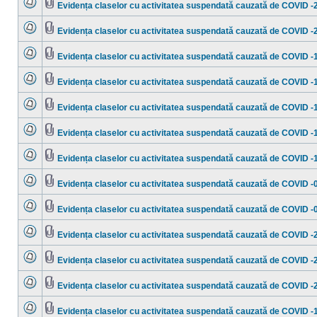
mesaje
Evidența claselor cu activitatea suspendată cauzată de COVID -
necitite
Nu
Fişier(e)
sunt
ataşat(e)
mesaje
Evidența claselor cu activitatea suspendată cauzată de COVID -
necitite
Nu
Fişier(e)
sunt
ataşat(e)
mesaje
Evidența claselor cu activitatea suspendată cauzată de COVID -
necitite
Nu
Fişier(e)
sunt
ataşat(e)
mesaje
Evidența claselor cu activitatea suspendată cauzată de COVID -
necitite
Nu
Fişier(e)
sunt
ataşat(e)
mesaje
Evidența claselor cu activitatea suspendată cauzată de COVID -
necitite
Nu
Fişier(e)
sunt
ataşat(e)
mesaje
Evidența claselor cu activitatea suspendată cauzată de COVID -
necitite
Nu
Fişier(e)
sunt
ataşat(e)
mesaje
Evidența claselor cu activitatea suspendată cauzată de COVID -
necitite
Nu
Fişier(e)
sunt
ataşat(e)
mesaje
Evidența claselor cu activitatea suspendată cauzată de COVID -
necitite
Nu
Fişier(e)
sunt
ataşat(e)
mesaje
Evidența claselor cu activitatea suspendată cauzată de COVID -
necitite
Nu
Fişier(e)
sunt
ataşat(e)
mesaje
Evidența claselor cu activitatea suspendată cauzată de COVID -
necitite
Nu
Fişier(e)
sunt
ataşat(e)
mesaje
Evidența claselor cu activitatea suspendată cauzată de COVID -
necitite
Nu
Fişier(e)
sunt
ataşat(e)
mesaje
Evidența claselor cu activitatea suspendată cauzată de COVID -
necitite
Nu
Fişier(e)
sunt
ataşat(e)
mesaje
Evidența claselor cu activitatea suspendată cauzată de COVID -
necitite