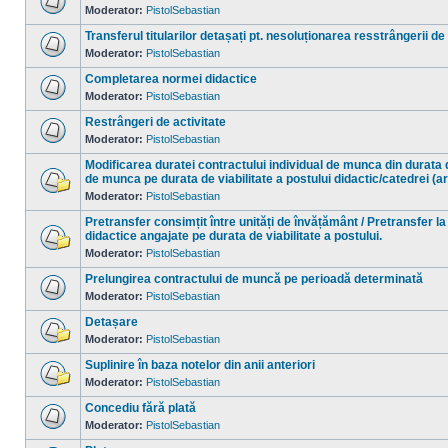
necitite
Moderator:
PistolSebastian
Nu
sunt
Transferul titularilor detașați pt. nesoluționarea resstrângerii de
mesaje
necitite
Moderator:
PistolSebastian
Nu
sunt
Completarea normei didactice
mesaje
necitite
Moderator:
PistolSebastian
Nu
sunt
Restrângeri de activitate
mesaje
necitite
Moderator:
PistolSebastian
Nu
sunt
Modificarea duratei contractului individual de munca din durata 
mesaje
de munca pe durata de viabilitate a postului didactic/catedrei (a
necitite
Moderator:
PistolSebastian
Nu
sunt
mesaje
Pretransfer consimțit între unități de învățământ / Pretransfer la
necitite
didactice angajate pe durata de viabilitate a postului.
Moderator:
PistolSebastian
Nu
sunt
mesaje
Prelungirea contractului de muncă pe perioadă determinată
necitite
Moderator:
PistolSebastian
Nu
sunt
Detașare
mesaje
necitite
Moderator:
PistolSebastian
Nu
sunt
Suplinire în baza notelor din anii anteriori
mesaje
necitite
Moderator:
PistolSebastian
Nu
sunt
Concediu fără plată
mesaje
necitite
Moderator:
PistolSebastian
Nu
sunt