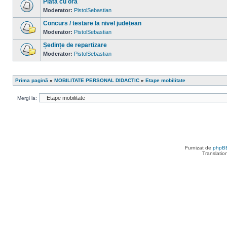
Plata cu ora
mesaje
necitite
Moderator:
PistolSebastian
Nu
sunt
Concurs / testare la nivel județean
mesaje
necitite
Moderator:
PistolSebastian
Nu
sunt
Ședințe de repartizare
mesaje
necitite
Moderator:
PistolSebastian
Nu
sunt
mesaje
necitite
Prima pagină
»
MOBILITATE PERSONAL DIDACTIC
»
Etape mobilitate
Mergi la:
Furnizat de
phpB
Translatio