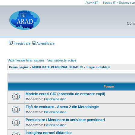
Activ.NET — Service IT ~ Sisteme sup
Comun
Înregistrare
Autentificare
Vezi mesaje fără răspuns
|
Vezi subiecte active
Prima pagină
»
MOBILITATE PERSONAL DIDACTIC
»
Etape mobilitate
Forum
Modele cereri CIC (concediu de creștere copil)
Moderator:
PistolSebastian
Nu
sunt
Fișă de evaluare - Anexa 2 din Metodologie
mesaje
necitite
Moderator:
PistolSebastian
Nu
sunt
Pensionare / Menținere în activitate pensionari
mesaje
necitite
Moderator:
PistolSebastian
Nu
sunt
Întregirea normei didactice
mesaje