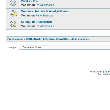
Plata cu ora
mesaje
necitite
Moderator:
PistolSebastian
Nu
sunt
Concurs / testare la nivel județean
mesaje
necitite
Moderator:
PistolSebastian
Nu
sunt
Ședințe de repartizare
mesaje
necitite
Moderator:
PistolSebastian
Nu
sunt
mesaje
necitite
Prima pagină
»
MOBILITATE PERSONAL DIDACTIC
»
Etape mobilitate
Mergi la:
Furnizat de
phpB
Translatio