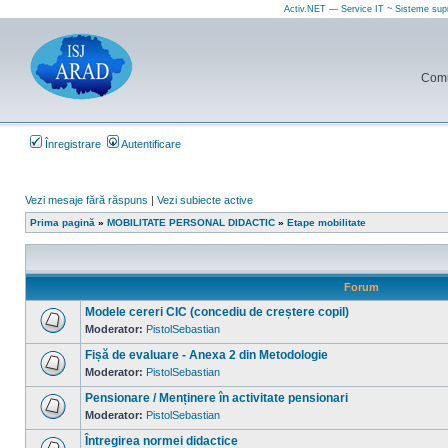
Activ.NET — Service IT ~ Sisteme sup
Comun
Înregistrare
Autentificare
Vezi mesaje fără răspuns
|
Vezi subiecte active
Prima pagină
»
MOBILITATE PERSONAL DIDACTIC
»
Etape mobilitate
Forum
Modele cereri CIC (concediu de creștere copil)
Moderator:
PistolSebastian
Nu
sunt
Fișă de evaluare - Anexa 2 din Metodologie
mesaje
necitite
Moderator:
PistolSebastian
Nu
sunt
Pensionare / Menținere în activitate pensionari
mesaje
necitite
Moderator:
PistolSebastian
Nu
sunt
Întregirea normei didactice
mesaje