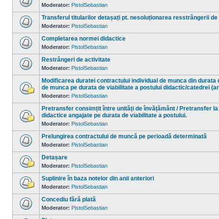
necitite
Moderator:
PistolSebastian
Nu
sunt
Transferul titularilor detașați pt. nesoluționarea resstrângerii de
mesaje
necitite
Moderator:
PistolSebastian
Nu
sunt
Completarea normei didactice
mesaje
necitite
Moderator:
PistolSebastian
Nu
sunt
Restrângeri de activitate
mesaje
necitite
Moderator:
PistolSebastian
Nu
sunt
Modificarea duratei contractului individual de munca din durata 
mesaje
de munca pe durata de viabilitate a postului didactic/catedrei (a
necitite
Moderator:
PistolSebastian
Nu
sunt
mesaje
Pretransfer consimțit între unități de învățământ / Pretransfer la
necitite
didactice angajate pe durata de viabilitate a postului.
Moderator:
PistolSebastian
Nu
sunt
mesaje
Prelungirea contractului de muncă pe perioadă determinată
necitite
Moderator:
PistolSebastian
Nu
sunt
Detașare
mesaje
necitite
Moderator:
PistolSebastian
Nu
sunt
Suplinire în baza notelor din anii anteriori
mesaje
necitite
Moderator:
PistolSebastian
Nu
sunt
Concediu fără plată
mesaje
necitite
Moderator:
PistolSebastian
Nu
sunt