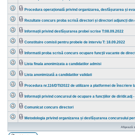
necitite
Nu
Fişier(e)
sunt
ataşat(e)
mesaje
Procedura operațională privind organizarea, desfășurarea și eva
necitite
Nu
Fişier(e)
sunt
ataşat(e)
mesaje
Rezultate concurs proba scrisă directori și directori adjuncți din
necitite
Nu
Fişier(e)
sunt
ataşat(e)
mesaje
Informații privind desfășurarea probei scrise T:08.09.2022
necitite
Nu
Fişier(e)
sunt
ataşat(e)
mesaje
Constituire comisii pentru probele de interviu T: 18.09.2022
necitite
Nu
Fişier(e)
sunt
ataşat(e)
mesaje
Informatii proba scrisă concurs ocupare funcţii vacante de directo
necitite
Nu
Fişier(e)
sunt
ataşat(e)
mesaje
Lista finala anonimizata a candidatilor admisi
necitite
Nu
Fişier(e)
sunt
ataşat(e)
mesaje
Lista anonimizată a candidatilor validati
necitite
Nu
Fişier(e)
sunt
ataşat(e)
mesaje
Procedura nr.116/DTI/2022 de utilizare a platformei de înscriere 
necitite
Nu
Fişier(e)
sunt
ataşat(e)
mesaje
Informaţii privind concursul de ocupare a funcţiilor de dir/dir.adj
necitite
Nu
Fişier(e)
sunt
ataşat(e)
mesaje
Comunicat concurs directori
necitite
Nu
Fişier(e)
sunt
ataşat(e)
mesaje
Metodologia privind organizarea și desfășurarea concursului pentr
necitite
Nu
Fişier(e)
sunt
ataşat(e)
Afişează s
mesaje
necitite