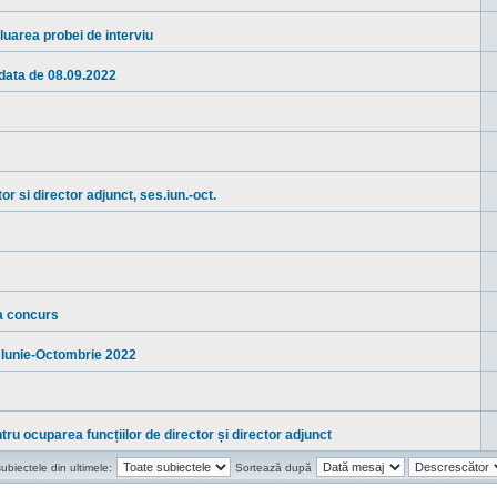
luarea probei de interviu
 data de 08.09.2022
r si director adjunct, ses.iun.-oct.
la concurs
 - Iunie-Octombrie 2022
u ocuparea funcțiilor de director și director adjunct
ubiectele din ultimele:
Sortează după