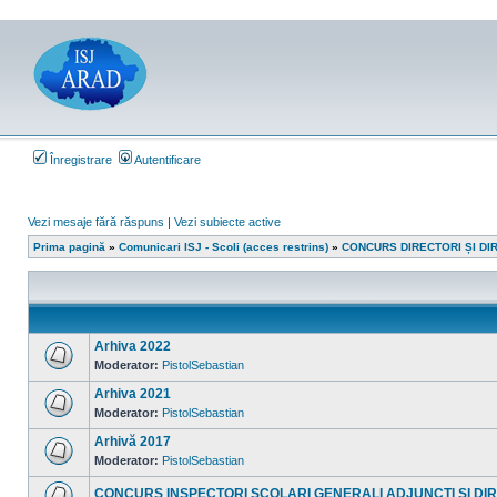
Înregistrare
Autentificare
Vezi mesaje fără răspuns
|
Vezi subiecte active
Prima pagină
»
Comunicari ISJ - Scoli (acces restrins)
»
CONCURS DIRECTORI ȘI DI
Arhiva 2022
Moderator:
PistolSebastian
Nu
sunt
Arhiva 2021
mesaje
necitite
Moderator:
PistolSebastian
Nu
sunt
Arhivă 2017
mesaje
necitite
Moderator:
PistolSebastian
Nu
sunt
CONCURS INSPECTORI SCOLARI GENERALI ADJUNCTI SI DI
mesaje