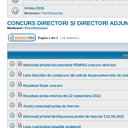
necitite
Nu
sunt
Arhiva 2016
mesaje
Moderator:
PistolSebastian
necitite
Nu
sunt
CONCURS DIRECTORI ȘI DIRECTORI ADJUN
mesaje
necitite
Moderator:
PistolSebastian
Pagina
1
din
1
[ 18 subiecte ]
Scrie un subiect nou
Sub
Informații privind documentele PDI/PAS-concurs directori
Nu
Fişier(e)
sunt
ataşat(e)
mesaje
LIsta functiilor de conducere din unit.de inv.preuniversitar de sta
necitite
Nu
Fişier(e)
sunt
ataşat(e)
mesaje
Rezultate finale concurs
necitite
Nu
Fişier(e)
sunt
ataşat(e)
mesaje
Rezultate proba interviu din 22 septembrie 2022
necitite
Nu
Fişier(e)
sunt
ataşat(e)
mesaje
Anunț contestații proba de interviu
necitite
Nu
Fişier(e)
sunt
ataşat(e)
mesaje
Informații privind desfășurarea probei de interviu T:22.09.2022
necitite
Nu
Fişier(e)
sunt
ataşat(e)
mesaje
Lista cuprinzând situațiile problemă