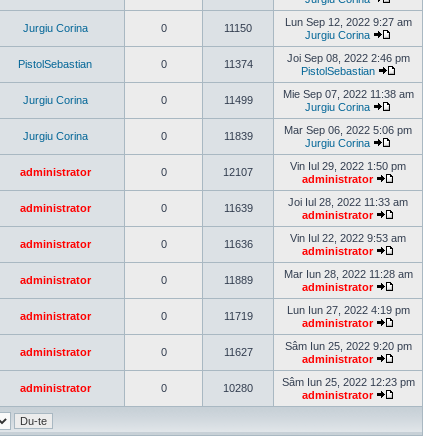
Vezi
ultimul
Lun Sep 12, 2022 9:27 am
Jurgiu Corina
0
11150
mesaj
Jurgiu Corina
Vezi
ultimul
Joi Sep 08, 2022 2:46 pm
PistolSebastian
0
11374
mesaj
PistolSebastian
Vezi
ultimul
Mie Sep 07, 2022 11:38 am
Jurgiu Corina
0
11499
mesaj
Jurgiu Corina
Vezi
ultimul
Mar Sep 06, 2022 5:06 pm
Jurgiu Corina
0
11839
mesaj
Jurgiu Corina
Vezi
ultimul
Vin Iul 29, 2022 1:50 pm
administrator
0
12107
mesaj
administrator
Vezi
ultimul
Joi Iul 28, 2022 11:33 am
administrator
0
11639
mesaj
administrator
Vezi
ultimul
Vin Iul 22, 2022 9:53 am
administrator
0
11636
mesaj
administrator
Vezi
ultimul
Mar Iun 28, 2022 11:28 am
administrator
0
11889
mesaj
administrator
Vezi
ultimul
Lun Iun 27, 2022 4:19 pm
administrator
0
11719
mesaj
administrator
Vezi
ultimul
Sâm Iun 25, 2022 9:20 pm
administrator
0
11627
mesaj
administrator
Vezi
ultimul
Sâm Iun 25, 2022 12:23 pm
administrator
0
10280
mesaj
administrator
Vezi
ultimul
mesaj