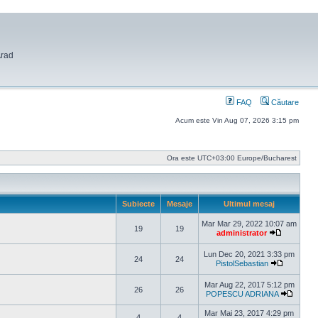
Arad
FAQ
Căutare
Acum este Vin Aug 07, 2026 3:15 pm
Ora este UTC+03:00 Europe/Bucharest
Subiecte
Mesaje
Ultimul mesaj
Mar Mar 29, 2022 10:07 am
19
19
administrator
Vezi ultim
Lun Dec 20, 2021 3:33 pm
24
24
PistolSebastian
Vezi ultim
Mar Aug 22, 2017 5:12 pm
26
26
POPESCU ADRIANA
Vezi ul
Mar Mai 23, 2017 4:29 pm
4
4