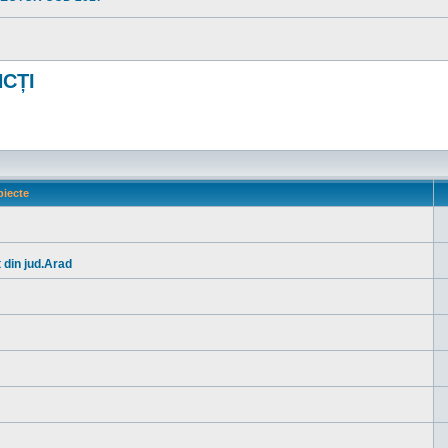
CȚI
iecte
t din jud.Arad