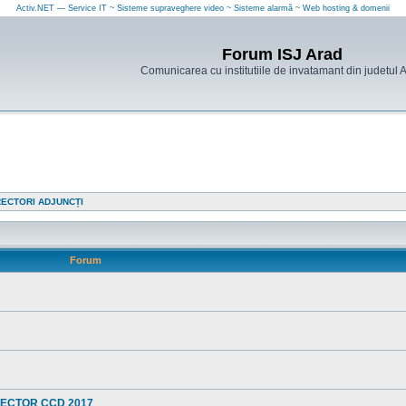
Activ.NET — Service IT ~ Sisteme supraveghere video ~ Sisteme alarmă ~ Web hosting & domenii
Forum ISJ Arad
Comunicarea cu institutiile de invatamant din judetul 
RECTORI ADJUNCȚI
Forum
RECTOR CCD 2017