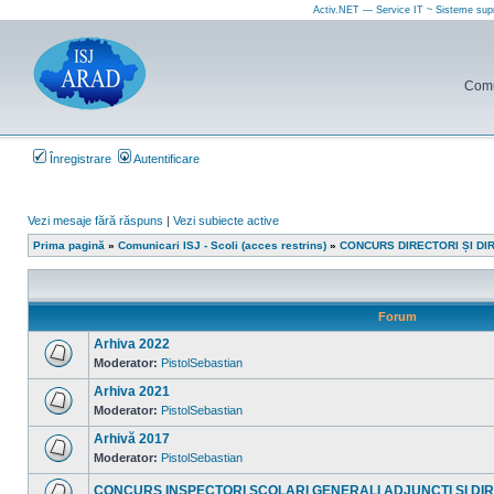
Activ.NET — Service IT ~ Sisteme sup
Comun
Înregistrare
Autentificare
Vezi mesaje fără răspuns
|
Vezi subiecte active
Prima pagină
»
Comunicari ISJ - Scoli (acces restrins)
»
CONCURS DIRECTORI ȘI DI
Forum
Arhiva 2022
Moderator:
PistolSebastian
Nu
sunt
Arhiva 2021
mesaje
necitite
Moderator:
PistolSebastian
Nu
sunt
Arhivă 2017
mesaje
necitite
Moderator:
PistolSebastian
Nu
sunt
CONCURS INSPECTORI SCOLARI GENERALI ADJUNCTI SI DI
mesaje