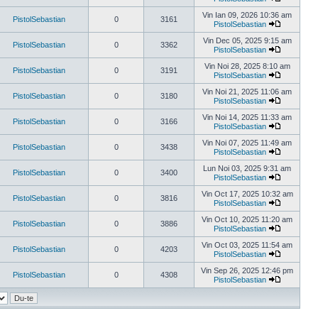
Vezi
ultimul
Vin Ian 09, 2026 10:36 am
PistolSebastian
0
3161
mesaj
PistolSebastian
Vezi
ultimul
Vin Dec 05, 2025 9:15 am
PistolSebastian
0
3362
mesaj
PistolSebastian
Vezi
ultimul
Vin Noi 28, 2025 8:10 am
PistolSebastian
0
3191
mesaj
PistolSebastian
Vezi
ultimul
Vin Noi 21, 2025 11:06 am
PistolSebastian
0
3180
mesaj
PistolSebastian
Vezi
ultimul
Vin Noi 14, 2025 11:33 am
PistolSebastian
0
3166
mesaj
PistolSebastian
Vezi
ultimul
Vin Noi 07, 2025 11:49 am
PistolSebastian
0
3438
mesaj
PistolSebastian
Vezi
ultimul
Lun Noi 03, 2025 9:31 am
PistolSebastian
0
3400
mesaj
PistolSebastian
Vezi
ultimul
Vin Oct 17, 2025 10:32 am
PistolSebastian
0
3816
mesaj
PistolSebastian
Vezi
ultimul
Vin Oct 10, 2025 11:20 am
PistolSebastian
0
3886
mesaj
PistolSebastian
Vezi
ultimul
Vin Oct 03, 2025 11:54 am
PistolSebastian
0
4203
mesaj
PistolSebastian
Vezi
ultimul
Vin Sep 26, 2025 12:46 pm
PistolSebastian
0
4308
mesaj
PistolSebastian
Vezi
ultimul
mesaj