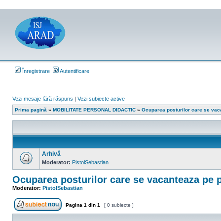
Înregistrare
Autentificare
Vezi mesaje fără răspuns
|
Vezi subiecte active
Prima pagină
»
MOBILITATE PERSONAL DIDACTIC
»
Ocuparea posturilor care se vaca
Arhivă
Moderator:
PistolSebastian
Nu
sunt
Ocuparea posturilor care se vacanteaza pe pa
mesaje
necitite
Moderator:
PistolSebastian
Pagina
1
din
1
[ 0 subiecte ]
Scrie un subiect nou