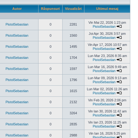
Autor
Răspunsuri
Vizualizări
Ultimul mesaj
Vin Mai 22, 2026 1:23 pm
PistolSebastian
0
2281
PistolSebastian
Vezi
ultimul
Joi Apr 30, 2026 3:57 pm
PistolSebastian
0
1560
mesaj
PistolSebastian
Vezi
ultimul
Vin Apr 17, 2026 10:57 am
PistolSebastian
0
1495
mesaj
PistolSebastian
Vezi
ultimul
Lun Mar 23, 2026 8:35 am
PistolSebastian
0
1704
mesaj
PistolSebastian
Vezi
ultimul
Lun Mar 16, 2026 9:49 am
PistolSebastian
0
1597
mesaj
PistolSebastian
Vezi
ultimul
Lun Mar 09, 2026 9:13 am
PistolSebastian
0
1796
mesaj
PistolSebastian
Vezi
ultimul
Lun Mar 02, 2026 11:26 am
PistolSebastian
0
1615
mesaj
PistolSebastian
Vezi
ultimul
Vin Feb 20, 2026 2:06 pm
PistolSebastian
0
2132
mesaj
PistolSebastian
Vezi
ultimul
Vin Ian 30, 2026 11:42 am
PistolSebastian
0
3264
mesaj
PistolSebastian
Vezi
ultimul
Vin Ian 23, 2026 11:25 am
PistolSebastian
0
2835
mesaj
PistolSebastian
Vezi
ultimul
Vin Ian 16, 2026 5:25 pm
PistolSebastian
0
2988
mesaj
PistolSebastian