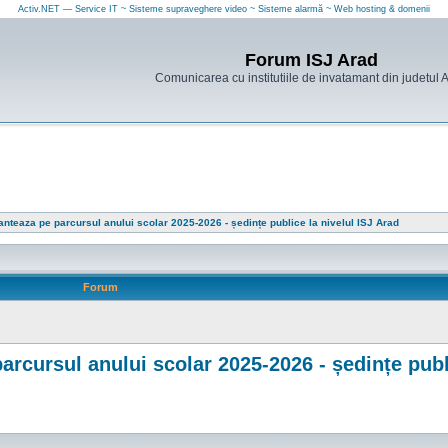
Activ.NET — Service IT ~ Sisteme supraveghere video ~ Sisteme alarmă ~ Web hosting & domenii
Forum ISJ Arad
Comunicarea cu institutiile de invatamant din judetul 
nteaza pe parcursul anului scolar 2025-2026 - ședințe publice la nivelul ISJ Arad
Forum
rcursul anului scolar 2025-2026 - ședințe publi