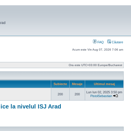
Arad
FAQ
Căutare
Acum este Vin Aug 07, 2026 7:06 am
Ora este UTC+03:00 Europe/Bucharest
Subiecte
Mesaje
Ultimul mesaj
Lun Iun 02, 2025 3:50 pm
200
200
PistolSebastian
Vezi ulti
ce la nivelul ISJ Arad