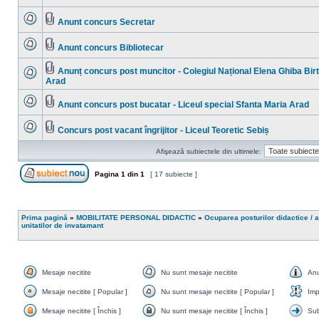
ataşat(e)
sunt
mesaje
Anunt concurs Secretar
necitite
Nu
Fişier(e)
sunt
ataşat(e)
mesaje
Anunt concurs Bibliotecar
necitite
Nu
Fişier(e)
sunt
ataşat(e)
mesaje
Anunț concurs post muncitor - Colegiul Național Elena Ghiba Bir
necitite
Fişier(e)
Arad
Nu
ataşat(e)
sunt
mesaje
Anunt concurs post bucatar - Liceul special Sfanta Maria Arad
necitite
Nu
Fişier(e)
sunt
ataşat(e)
mesaje
Concurs post vacant îngrijitor - Liceul Teoretic Sebiș
necitite
Nu
Fişier(e)
sunt
ataşat(e)
Afişează subiectele din ultimele:
mesaje
necitite
Pagina
1
din
1
[ 17 subiecte ]
Scrie un subiect nou
Prima pagină
»
MOBILITATE PERSONAL DIDACTIC
»
Ocuparea posturilor didactice / a
unitatilor de invatamant
Mesaje necitite
Nu sunt mesaje necitite
An
Mesaje
Nu
Anun
necitite
sunt
Mesaje necitite [ Popular ]
Nu sunt mesaje necitite [ Popular ]
Imp
mesaje
Mesaje
Nu
Impo
necitite
necitite
sunt
Mesaje necitite [ Închis ]
Nu sunt mesaje necitite [ Închis ]
Sub
[
mesaje