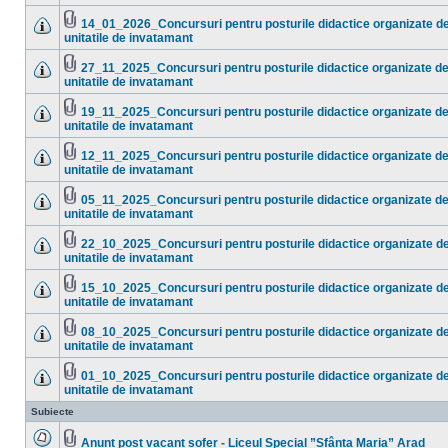
ataşat(e)
sunt
mesaje
14_01_2026_Concursuri pentru posturile didactice organizate d
necitite
Fişier(e)
unitatile de invatamant
Nu
ataşat(e)
sunt
mesaje
27_11_2025_Concursuri pentru posturile didactice organizate d
necitite
Fişier(e)
unitatile de invatamant
Nu
ataşat(e)
sunt
mesaje
19_11_2025_Concursuri pentru posturile didactice organizate d
necitite
Fişier(e)
unitatile de invatamant
Nu
ataşat(e)
sunt
mesaje
12_11_2025_Concursuri pentru posturile didactice organizate d
necitite
Fişier(e)
unitatile de invatamant
Nu
ataşat(e)
sunt
mesaje
05_11_2025_Concursuri pentru posturile didactice organizate d
necitite
Fişier(e)
unitatile de invatamant
Nu
ataşat(e)
sunt
mesaje
22_10_2025_Concursuri pentru posturile didactice organizate d
necitite
Fişier(e)
unitatile de invatamant
Nu
ataşat(e)
sunt
mesaje
15_10_2025_Concursuri pentru posturile didactice organizate d
necitite
Fişier(e)
unitatile de invatamant
Nu
ataşat(e)
sunt
mesaje
08_10_2025_Concursuri pentru posturile didactice organizate d
necitite
Fişier(e)
unitatile de invatamant
Nu
ataşat(e)
sunt
mesaje
01_10_2025_Concursuri pentru posturile didactice organizate d
necitite
Fişier(e)
unitatile de invatamant
Nu
ataşat(e)
sunt
Subiecte
mesaje
necitite
Anunț post vacant șofer - Liceul Special ”Sfânta Maria” Arad