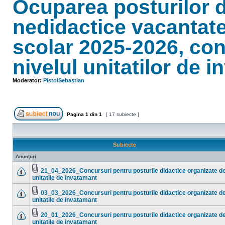
Ocuparea posturilor di
nedidactice vacantate
scolar 2025-2026, con
nivelul unitatilor de 
Moderator:
PistolSebastian
Pagina
1
din
1
[ 17 subiecte ]
Scrie un subiect nou
Subiecte
Anunţuri
21_04_2026_Concursuri pentru posturile didactice organizate d
Fişier(e)
unitatile de invatamant
Nu
ataşat(e)
sunt
mesaje
03_03_2026_Concursuri pentru posturile didactice organizate d
necitite
Fişier(e)
unitatile de invatamant
Nu
ataşat(e)
sunt
mesaje
20_01_2026_Concursuri pentru posturile didactice organizate d
necitite
Fişier(e)
unitatile de invatamant
Nu