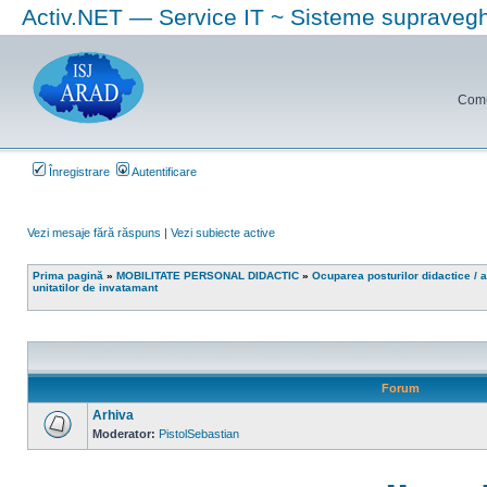
Activ.NET — Service IT ~ Sisteme supraveg
Comun
Înregistrare
Autentificare
Vezi mesaje fără răspuns
|
Vezi subiecte active
Prima pagină
»
MOBILITATE PERSONAL DIDACTIC
»
Ocuparea posturilor didactice / a
unitatilor de invatamant
Forum
Arhiva
Moderator:
PistolSebastian
Nu
sunt
mesaje
necitite