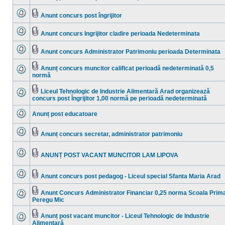
Nu
Fişier(e)
sunt
ataşat(e)
mesaje
Anunt concurs post îngrijitor
necitite
Nu
Fişier(e)
sunt
ataşat(e)
mesaje
Anunt concurs Ingrijitor cladire perioada Nedeterminata
necitite
Nu
Fişier(e)
sunt
ataşat(e)
mesaje
Anunt concurs Administrator Patrimoniu perioada Determinata
necitite
Nu
Fişier(e)
sunt
ataşat(e)
mesaje
Anunț concurs muncitor calificat perioadă nedeterminată 0,5
necitite
Fişier(e)
normă
Nu
ataşat(e)
sunt
mesaje
Liceul Tehnologic de Industrie Alimentară Arad organizează
necitite
Fişier(e)
concurs post Îngrijitor 1,00 normă pe perioadă nedeterminată
Nu
ataşat(e)
sunt
mesaje
Anunț post educatoare
necitite
Nu
sunt
mesaje
Anunț concurs secretar, administrator patrimoniu
necitite
Nu
Fişier(e)
sunt
ataşat(e)
mesaje
ANUNȚ POST VACANT MUNCITOR LAM LIPOVA
necitite
Nu
Fişier(e)
sunt
ataşat(e)
mesaje
Anunt concurs post pedagog - Liceul special Sfanta Maria Arad
necitite
Nu
Fişier(e)
sunt
ataşat(e)
mesaje
Anunt Concurs Administrator Financiar 0,25 norma Scoala Prim
necitite
Fişier(e)
Peregu Mic
Nu
ataşat(e)
sunt
mesaje
Anunț post vacant muncitor - Liceul Tehnologic de Industrie
necitite
Fişier(e)
Alimentară
Nu