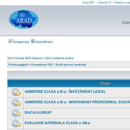
Activ.NET — Service IT ~ Sisteme sup
Comun
Înregistrare
Autentificare
Vezi mesaje fără răspuns
|
Vezi subiecte active
Prima pagină
»
Comunicari ISJ - Scoli (acces restrins)
Forum
ADMITERE CLASA a IX-a - ÎNVĂŢĂMÂNT LICEAL
Nu
sunt
ADMITERE CLASA a IX-a - INVATAMANT PROFESIONAL SI DU
mesaje
necitite
Nu
sunt
BACALAUREAT
mesaje
necitite
Nu
sunt
EVALUARE NATIONALA CLASA a VIII-a
mesaje
necitite
Nu