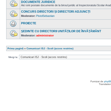
sunt
DOCUMENTE JURIDICE
mesaje
Aici sint postate documente de la biroul juridic al Inspectoratului Scolar Arad
necitite
Nu
sunt
CONCURS DIRECTORI ȘI DIRECTORI ADJUNCȚI
mesaje
Moderator:
PistolSebastian
necitite
Nu
sunt
PROIECTE
mesaje
necitite
Nu
sunt
ŞEDINTE CU DIRECTORII UNITĂŢILOR DE ÎNVĂŢĂMÂNT
mesaje
Moderator:
administrator
necitite
Nu
sunt
mesaje
necitite
Prima pagină
»
Comunicari ISJ - Scoli (acces restrins)
Mergi la:
Furnizat de
phpB
Translatio