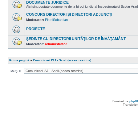
sunt
DOCUMENTE JURIDICE
mesaje
Aici sint postate documente de la biroul juridic al Inspectoratului Scolar Arad
necitite
Nu
sunt
CONCURS DIRECTORI ȘI DIRECTORI ADJUNCȚI
mesaje
Moderator:
PistolSebastian
necitite
Nu
sunt
PROIECTE
mesaje
necitite
Nu
sunt
ŞEDINTE CU DIRECTORII UNITĂŢILOR DE ÎNVĂŢĂMÂNT
mesaje
Moderator:
administrator
necitite
Nu
sunt
mesaje
necitite
Prima pagină
»
Comunicari ISJ - Scoli (acces restrins)
Mergi la:
Furnizat de
phpB
Translatio