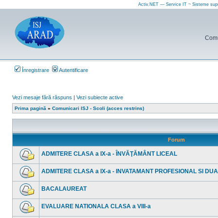
Activ.NET — Service IT ~ Sisteme sup
Comun
Înregistrare
Autentificare
Vezi mesaje fără răspuns
|
Vezi subiecte active
Prima pagină
»
Comunicari ISJ - Scoli (acces restrins)
Forum
ADMITERE CLASA a IX-a - ÎNVĂŢĂMÂNT LICEAL
Nu
sunt
ADMITERE CLASA a IX-a - INVATAMANT PROFESIONAL SI DU
mesaje
necitite
Nu
sunt
BACALAUREAT
mesaje
necitite
Nu
sunt
EVALUARE NATIONALA CLASA a VIII-a
mesaje
necitite
Nu