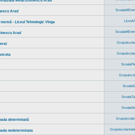
imnazială Mihai Eminescu Arad
ScoalaMEmi
inescu Arad
LiceulV
ormă - Liceul Tehnologic Vinga
ScoalaMEmi
minescu Arad
Grupulscola
erat
Grupulscola
ancota
ScoalaPl
Grupulscol
ScoalaS
ScoalaTa
ScoalaS
Grupulscol
ioada determinată
Grupulscolarinda
ioada nedeterminata