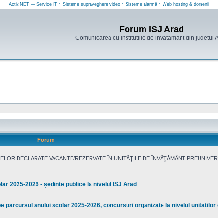
Activ.NET — Service IT ~ Sisteme supraveghere video ~ Sisteme alarmă ~ Web hosting & domenii
Forum ISJ Arad
Comunicarea cu institutiile de invatamant din judetul 
Forum
OR DECLARATE VACANTE/REZERVATE ÎN UNITĂŢILE DE ÎNVĂŢĂMÂNT PREUNIVERS
ar 2025-2026 - ședințe publice la nivelul ISJ Arad
pe parcursul anului scolar 2025-2026, concursuri organizate la nivelul unitatilo