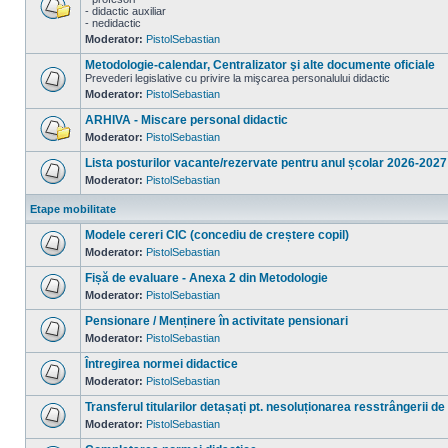
- didactic auxiliar
- nedidactic
Nu
sunt
Moderator:
PistolSebastian
mesaje
necitite
Metodologie-calendar, Centralizator şi alte documente oficiale
Prevederi legislative cu privire la mişcarea personalului didactic
Moderator:
PistolSebastian
Nu
sunt
ARHIVA - Miscare personal didactic
mesaje
necitite
Moderator:
PistolSebastian
Nu
sunt
Lista posturilor vacante/rezervate pentru anul școlar 2026-2027
mesaje
necitite
Moderator:
PistolSebastian
Nu
sunt
Etape mobilitate
mesaje
necitite
Modele cereri CIC (concediu de creștere copil)
Moderator:
PistolSebastian
Nu
sunt
Fișă de evaluare - Anexa 2 din Metodologie
mesaje
necitite
Moderator:
PistolSebastian
Nu
sunt
Pensionare / Menținere în activitate pensionari
mesaje
necitite
Moderator:
PistolSebastian
Nu
sunt
Întregirea normei didactice
mesaje
necitite
Moderator:
PistolSebastian
Nu
sunt
Transferul titularilor detașați pt. nesoluționarea resstrângerii de
mesaje
necitite
Moderator:
PistolSebastian
Nu
sunt