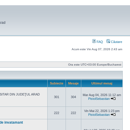
Arad
FAQ
Căutare
Acum este Vin Aug 07, 2026 2:43 am
Ora este UTC+03:00 Europe/Bucharest
Subiecte
Mesaje
Ultimul mesaj
ITAR DIN JUDEŢUL ARAD
Mar Aug 04, 2026 11:12 am
301
304
PistolSebastian
Vezi ultim
Vin Mai 22, 2026 1:23 pm
222
222
PistolSebastian
Vezi ultim
r de invatamant