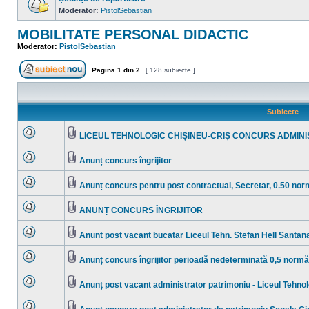
mesaje
necitite
Moderator:
PistolSebastian
Nu
sunt
MOBILITATE PERSONAL DIDACTIC
mesaje
necitite
Moderator:
PistolSebastian
Pagina
1
din
2
[ 128 subiecte ]
Scrie un subiect nou
Subiecte
LICEUL TEHNOLOGIC CHIȘINEU-CRIȘ CONCURS ADMIN
Nu
Fişier(e)
sunt
ataşat(e)
mesaje
Anunț concurs îngrijitor
necitite
Nu
Fişier(e)
sunt
ataşat(e)
mesaje
Anunț concurs pentru post contractual, Secretar, 0.50 no
necitite
Nu
Fişier(e)
sunt
ataşat(e)
mesaje
ANUNȚ CONCURS ÎNGRIJITOR
necitite
Nu
Fişier(e)
sunt
ataşat(e)
mesaje
Anunt post vacant bucatar Liceul Tehn. Stefan Hell Santan
necitite
Nu
Fişier(e)
sunt
ataşat(e)
mesaje
Anunț concurs îngrijitor perioadă nedeterminată 0,5 normă
necitite
Nu
Fişier(e)
sunt
ataşat(e)
mesaje
Anunț post vacant administrator patrimoniu - Liceul Tehnol
necitite
Nu
Fişier(e)
sunt
ataşat(e)
mesaje