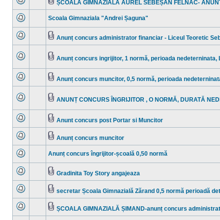
ȘCOALA GIMNAZIALĂ AUREL SEBEȘAN FELNAC- ANUN
necitite
Nu
Fişier(e)
sunt
ataşat(e)
Scoala Gimnaziala "Andrei Șaguna"
mesaje
necitite
Nu
sunt
mesaje
Anunț concurs administrator financiar - Liceul Teoretic Se
necitite
Nu
Fişier(e)
sunt
ataşat(e)
mesaje
Anunț concurs ingrijitor, 1 normă, perioada nedeterninata
necitite
Nu
Fişier(e)
sunt
ataşat(e)
mesaje
Anunț concurs muncitor, 0,5 normă, perioada nedeterninat
necitite
Nu
Fişier(e)
sunt
ataşat(e)
mesaje
ANUNȚ CONCURS ÎNGRIJITOR , O NORMĂ, DURATĂ NE
necitite
Nu
Fişier(e)
sunt
ataşat(e)
mesaje
Anunt concurs post Portar si Muncitor
necitite
Nu
Fişier(e)
sunt
ataşat(e)
mesaje
Anunț concurs muncitor
necitite
Nu
Fişier(e)
sunt
ataşat(e)
Anunț concurs îngrijitor-școală 0,50 normă
mesaje
necitite
Nu
sunt
mesaje
Gradinita Toy Story angajeaza
necitite
Nu
Fişier(e)
sunt
ataşat(e)
mesaje
secretar Școala Gimnazială Zărand 0,5 normă perioadă de
necitite
Nu
Fişier(e)
sunt
ataşat(e)
mesaje
ȘCOALA GIMNAZIALĂ ȘIMAND-anunț concurs administrator
necitite
Nu
Fişier(e)
sunt
ataşat(e)