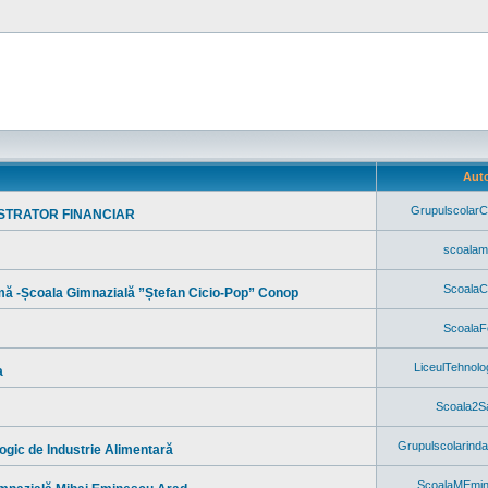
Aut
GrupulscolarC
ISTRATOR FINANCIAR
scoala
Scoala
rmă -Școala Gimnazială ”Ștefan Cicio-Pop” Conop
ScoalaF
LiceulTehnolo
a
Scoala2S
Grupulscolarinda
ogic de Industrie Alimentară
ScoalaMEmi