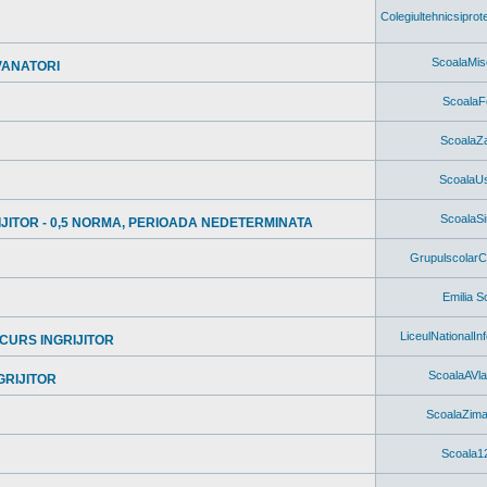
Colegiultehnicsiprot
ScoalaMis
VANATORI
ScoalaF
ScoalaZa
ScoalaU
ScoalaS
JITOR - 0,5 NORMA, PERIOADA NEDETERMINATA
GrupulscolarC
Emilia S
LiceulNationalIn
CURS INGRIJITOR
ScoalaAVla
GRIJITOR
ScoalaZim
Scoala1