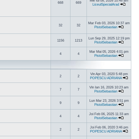
Mie Iul 08, 2026 10:48 am
668
669
LiceulSpecialArad
Vezi ulti
Mar Feb 03, 2026 10:37 am
32
32
PistolSebastian
Vezi ultim
Lun Sep 29, 2025 12:19 pm
1156
1213
PistolSebastian
Vezi ultim
Mar Mai 05, 2026 4:01 pm
4
4
PistolSebastian
Vezi ultim
Vin Apr 03, 2020 5:48 pm
2
2
POPESCU ADRIANA
Vezi ul
Vin Ian 16, 2026 10:23 am
7
7
PistolSebastian
Vezi ultim
Lun Mar 23, 2026 3:51 pm
9
9
PistolSebastian
Vezi ultim
Joi Feb 06, 2025 11:33 am
4
4
PistolSebastian
Vezi ultim
Joi Feb 06, 2020 3:46 pm
2
2
POPESCU ADRIANA
Vezi ul