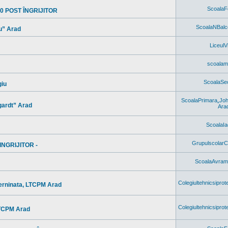
ScoalaF
 POST ÎNGRIJITOR
ScoalaNBal
cu” Arad
LiceulV
scoala
ScoalaSec
giu
ScoalaPrimara„Joh
gardt” Arad
Ara
ScoalaIa
GrupulscolarC
NGRIJITOR -
ScoalaAvram
Colegiultehnicsiprot
terninata, LTCPM Arad
Colegiultehnicsiprot
LTCPM Arad