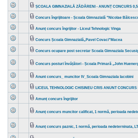
sunt
ataşat(e)
mesaje
ȘCOALA GIMNAZIALĂ ZĂDĂRENI - ANUNȚ CONCURS 0,50
necitite
Nu
Fişier(e)
sunt
ataşat(e)
mesaje
Concurs îngrijitoare - Școala Gimnazială ”Nicolae Bălces
necitite
Nu
Fişier(e)
sunt
ataşat(e)
mesaje
Anunț concurs îngrijitor - Liceul Tehnologic Vinga
necitite
Nu
Fişier(e)
sunt
ataşat(e)
mesaje
Concurs Școala Gimnazială„Pavel Covaci”Macea
necitite
Nu
Fişier(e)
sunt
ataşat(e)
mesaje
Concurs ocupare post secretar Scoala Gimnaziala Secusi
necitite
Nu
Fişier(e)
sunt
ataşat(e)
mesaje
Concurs posturi învățători - Școala Primară „John Huener
necitite
Nu
Fişier(e)
sunt
ataşat(e)
mesaje
Anunt concurs_ muncitor IV_Scoala Gimnaziala Iacobini
necitite
Nu
Fişier(e)
sunt
ataşat(e)
mesaje
LICEUL TEHNOLOGIC CHISINEU CRIS ANUNT CONCURS I
necitite
Nu
Fişier(e)
sunt
ataşat(e)
mesaje
Amunț concurs îngrijitor
necitite
Nu
Fişier(e)
sunt
ataşat(e)
mesaje
Anunț concurs muncitor calificat, 1 normă, perioada nede
necitite
Nu
Fişier(e)
sunt
ataşat(e)
mesaje
necitite
Anunț concurs paznic, 1 normă, perioada nedeterninata, 
Nu
Fişier(e)
sunt
ataşat(e)
mesaje