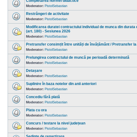
Completarea normei didactice
mesaje
necitite
Moderator:
PistolSebastian
Nu
sunt
Restrângeri de activitate
mesaje
necitite
Moderator:
PistolSebastian
Nu
sunt
Modificarea duratei contractului individual de munca din durata d
mesaje
(art. 180) - Sesiunea 2026
necitite
Moderator:
PistolSebastian
Nu
sunt
mesaje
Pretransfer consimțit între unități de învățământ / Pretransfer la
necitite
Moderator:
PistolSebastian
Nu
sunt
Prelungirea contractului de muncă pe perioadă determinată
mesaje
necitite
Moderator:
PistolSebastian
Nu
sunt
Detașare
mesaje
necitite
Moderator:
PistolSebastian
Nu
sunt
Suplinire în baza notelor din anii anteriori
mesaje
necitite
Moderator:
PistolSebastian
Nu
sunt
Concediu fără plată
mesaje
necitite
Moderator:
PistolSebastian
Nu
sunt
Plata cu ora
mesaje
necitite
Moderator:
PistolSebastian
Nu
sunt
Concurs / testare la nivel județean
mesaje
necitite
Moderator:
PistolSebastian
Nu
sunt
Ședințe de repartizare