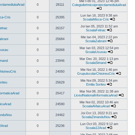
ultimul
Mie Feb 01, 2023 12:46 pm
mesaj
ectiamediuluiArad
0
28111
ColegiultehnicsiprotectiamediuluiArad
Vezi
ultimul
Lun Ian 16, 2023 9:38 am
ca-Cris
0
25395
mesaj
ScoalaMisca-Cris
Vezi
ultimul
Joi Ian 05, 2023 11:52 am
elnac
0
26157
mesaj
ScoalaFelnac
Vezi
ultimul
Mie Ian 04, 2023 2:22 pm
brani
0
25684
mesaj
ScoalaZabrani
Vezi
ultimul
Mar Ian 03, 2023 12:54 pm
susau
0
26068
mesaj
ScoalaUsusau
Vezi
ultimul
Mar Dec 20, 2022 1:13 pm
imand
0
23946
mesaj
ScoalaSimand
Vezi
ultimul
Mie Noi 16, 2022 1:46 pm
hisineuCris
0
24050
mesaj
GrupulscolarChisineuCris
Vezi
ultimul
Mie Noi 09, 2022 5:34 pm
oriteu
0
25629
mesaj
Emilia Soriteu
Vezi
ultimul
Mar Noi 08, 2022 11:38 am
formaticaArad
0
25417
mesaj
LiceulNationalInformaticaArad
Vezi
ultimul
Mie Noi 02, 2022 10:46 am
icuArad
0
24590
mesaj
ScoalaAVlaicuArad
Vezi
ultimul
Joi Oct 13, 2022 9:21 am
anduNou
0
24462
mesaj
ScoalaZimanduNou
Vezi
ultimul
Lun Oct 03, 2022 9:12 am
2Arad
0
25236
mesaj
Scoala12Arad
Vezi
ultimul
Vin Sep 02, 2022 2:48 pm