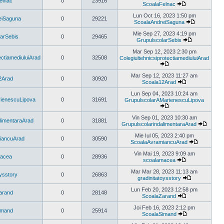
elnac
0
23916
mesaj
ScoalaFelnac
Vezi
ultimul
Lun Oct 16, 2023 1:50 pm
eiSaguna
0
29221
mesaj
ScoalaAndreiSaguna
Vezi
ultimul
Mie Sep 27, 2023 4:19 pm
arSebis
0
29465
mesaj
GrupulscolarSebis
Vezi
ultimul
Mar Sep 12, 2023 2:30 pm
mesaj
ectiamediuluiArad
0
32508
ColegiultehnicsiprotectiamediuluiArad
Vezi
ultimul
Mar Sep 12, 2023 11:27 am
2Arad
0
30920
mesaj
Scoala12Arad
Vezi
ultimul
Lun Sep 04, 2023 10:24 am
mesaj
ienescuLipova
0
31691
GrupulscolarAMarienescuLipova
Vezi
ultimul
Vin Sep 01, 2023 10:30 am
limentaraArad
0
31881
mesaj
GrupulscolarindalimentaraArad
Vezi
ultimul
Mie Iul 05, 2023 2:40 pm
iancuArad
0
30590
mesaj
ScoalaAvramiancuArad
Vezi
ultimul
Vin Mai 19, 2023 9:09 am
macea
0
28936
mesaj
scoalamacea
Vezi
ultimul
Mar Mar 28, 2023 11:13 am
oysstory
0
26863
mesaj
gradinitatoysstory
Vezi
ultimul
Lun Feb 20, 2023 12:58 pm
arand
0
28148
mesaj
ScoalaZarand
Vezi
ultimul
Joi Feb 16, 2023 2:12 pm
imand
0
25914
mesaj
ScoalaSimand
Vezi