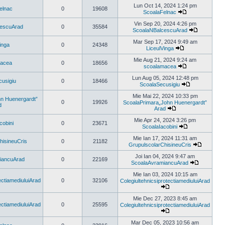
ultimul
Lun Oct 14, 2024 1:24 pm
elnac
0
19608
mesaj
ScoalaFelnac
Vezi
ultimul
Vin Sep 20, 2024 4:26 pm
cescuArad
0
35584
mesaj
ScoalaNBalcescuArad
Vezi
ultimul
Mar Sep 17, 2024 9:49 am
inga
0
24348
mesaj
LiceulVinga
Vezi
ultimul
Mie Aug 21, 2024 9:24 am
macea
0
18656
mesaj
scoalamacea
Vezi
ultimul
Lun Aug 05, 2024 12:48 pm
usigiu
0
18466
mesaj
ScoalaSecusigiu
Vezi
ultimul
Mie Mai 22, 2024 10:33 pm
n Huenergardt”
mesaj
0
19926
ScoalaPrimara„John Huenergardt”
d
Arad
Vezi
ultimul
Mie Apr 24, 2024 3:26 pm
cobini
0
23671
mesaj
ScoalaIacobini
Vezi
ultimul
Mie Ian 17, 2024 11:31 am
hisineuCris
0
21182
mesaj
GrupulscolarChisineuCris
Vezi
ultimul
Joi Ian 04, 2024 9:47 am
iancuArad
0
22169
mesaj
ScoalaAvramiancuArad
Vezi
ultimul
Mie Ian 03, 2024 10:15 am
mesaj
ectiamediuluiArad
0
32106
ColegiultehnicsiprotectiamediuluiArad
Vezi
ultimul
Mie Dec 27, 2023 8:45 am
mesaj
ectiamediuluiArad
0
25595
ColegiultehnicsiprotectiamediuluiArad
Vezi
ultimul
Mar Dec 05, 2023 10:56 am