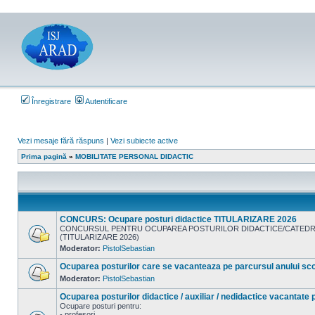
Înregistrare
Autentificare
Vezi mesaje fără răspuns
|
Vezi subiecte active
Prima pagină
»
MOBILITATE PERSONAL DIDACTIC
CONCURS: Ocupare posturi didactice TITULARIZARE 2026
CONCURSUL PENTRU OCUPAREA POSTURILOR DIDACTICE/CATEDREL
(TITULARIZARE 2026)
Nu
Moderator:
PistolSebastian
sunt
mesaje
Ocuparea posturilor care se vacanteaza pe parcursul anului scol
necitite
Moderator:
PistolSebastian
Nu
sunt
Ocuparea posturilor didactice / auxiliar / nedidactice vacantate 
mesaje
Ocupare posturi pentru:
necitite
- profesori