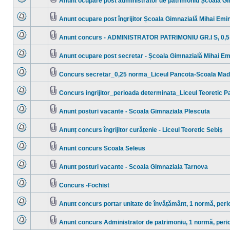
Anunt ocupare post administrator de patrimoniu Școala G
necitite
Nu
Fişier(e)
sunt
ataşat(e)
mesaje
Anunt ocupare post îngrijitor Școala Gimnazială Mihai Em
necitite
Nu
Fişier(e)
sunt
ataşat(e)
mesaje
Anunt concurs - ADMINISTRATOR PATRIMONIU GR.I S, 0,5 n
necitite
Nu
Fişier(e)
sunt
ataşat(e)
mesaje
Anunt ocupare post secretar - Școala Gimnazială Mihai E
necitite
Nu
Fişier(e)
sunt
ataşat(e)
mesaje
Concurs secretar_0,25 norma_Liceul Pancota-Scoala Mad
necitite
Nu
Fişier(e)
sunt
ataşat(e)
mesaje
Concurs ingrijitor_perioada determinata_Liceul Teoretic P
necitite
Nu
Fişier(e)
sunt
ataşat(e)
mesaje
Anunt posturi vacante - Scoala Gimnaziala Plescuta
necitite
Nu
Fişier(e)
sunt
ataşat(e)
mesaje
Anunț concurs îngrijitor curățenie - Liceul Teoretic Sebiș
necitite
Nu
Fişier(e)
sunt
ataşat(e)
mesaje
Anunt concurs Scoala Seleus
necitite
Nu
Fişier(e)
sunt
ataşat(e)
mesaje
Anunt posturi vacante - Scoala Gimnaziala Tarnova
necitite
Nu
Fişier(e)
sunt
ataşat(e)
mesaje
Concurs -Fochist
necitite
Nu
Fişier(e)
sunt
ataşat(e)
mesaje
Anunt concurs portar unitate de învățământ, 1 normă, per
necitite
Nu
Fişier(e)
sunt
ataşat(e)
mesaje
Anunt concurs Administrator de patrimoniu, 1 normă, per
necitite
Nu
Fişier(e)