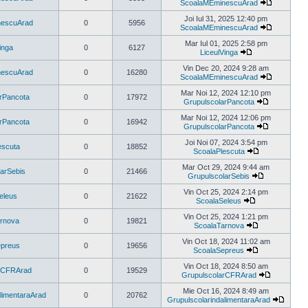
mesaj
ScoalaMEminescuArad
Vezi
ultimul
Joi Iul 31, 2025 12:40 pm
nescuArad
0
5956
mesaj
ScoalaMEminescuArad
Vezi
ultimul
Mar Iul 01, 2025 2:58 pm
inga
0
6127
mesaj
LiceulVinga
Vezi
ultimul
Vin Dec 20, 2024 9:28 am
nescuArad
0
16280
mesaj
ScoalaMEminescuArad
Vezi
ultimul
Mar Noi 12, 2024 12:10 pm
rPancota
0
17972
mesaj
GrupulscolarPancota
Vezi
ultimul
Mar Noi 12, 2024 12:06 pm
rPancota
0
16942
mesaj
GrupulscolarPancota
Vezi
ultimul
Joi Noi 07, 2024 3:54 pm
escuta
0
18852
mesaj
ScoalaPlescuta
Vezi
ultimul
Mar Oct 29, 2024 9:44 am
arSebis
0
21466
mesaj
GrupulscolarSebis
Vezi
ultimul
Vin Oct 25, 2024 2:14 pm
eleus
0
21622
mesaj
ScoalaSeleus
Vezi
ultimul
Vin Oct 25, 2024 1:21 pm
rnova
0
19821
mesaj
ScoalaTarnova
Vezi
ultimul
Vin Oct 18, 2024 11:02 am
epreus
0
19656
mesaj
ScoalaSepreus
Vezi
ultimul
Vin Oct 18, 2024 8:50 am
arCFRArad
0
19529
mesaj
GrupulscolarCFRArad
Vezi
ultimul
Mie Oct 16, 2024 8:49 am
limentaraArad
0
20762
mesaj
GrupulscolarindalimentaraArad
Vezi