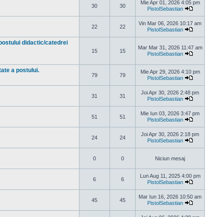
Mie Apr 01, 2026 4:05 pm
30
30
PistolSebastian
Vezi ultim
Vin Mar 06, 2026 10:17 am
22
22
PistolSebastian
Vezi ultim
postului didactic/catedrei
Mar Mar 31, 2026 11:47 am
15
15
PistolSebastian
Vezi ultim
ate a postului.
Mie Apr 29, 2026 4:10 pm
79
79
PistolSebastian
Vezi ultim
Joi Apr 30, 2026 2:48 pm
31
31
PistolSebastian
Vezi ultim
Mie Iun 03, 2026 3:47 pm
51
51
PistolSebastian
Vezi ultim
Joi Apr 30, 2026 2:18 pm
24
24
PistolSebastian
Vezi ultim
0
0
Niciun mesaj
Lun Aug 11, 2025 4:00 pm
6
6
PistolSebastian
Vezi ultim
Mar Iun 16, 2026 10:50 am
45
45
PistolSebastian
Vezi ultim