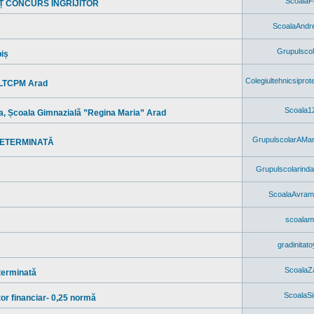
ScoalaF
Ț CONCURS ÎNGRIJITOR
ScoalaAndr
Grupulscol
biș
Colegiultehnicsiprot
, LTCPM Arad
Scoala1
a, Școala Gimnazială ”Regina Maria” Arad
GrupulscolarAMar
DETERMINATĂ
Grupulscolarinda
ScoalaAvram
scoala
gradinitat
ScoalaZ
terminată
ScoalaS
 financiar- 0,25 normă