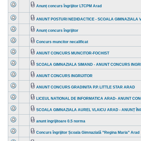
mesaje
Anunț concurs îngrijitor LTCPM Arad
necitite
Nu
Fişier(e)
sunt
ataşat(e)
mesaje
ANUNT POSTURI NEDIDACTICE - SCOALA GIMNAZIALA 
necitite
Nu
Fişier(e)
sunt
ataşat(e)
mesaje
Anunț concurs îngrijitor
necitite
Nu
Fişier(e)
sunt
ataşat(e)
mesaje
Concurs muncitor necalificat
necitite
Nu
Fişier(e)
sunt
ataşat(e)
mesaje
ANUNT CONCURS MUNCITOR-FOCHIST
necitite
Nu
Fişier(e)
sunt
ataşat(e)
mesaje
SCOALA GIMNAZIALA SIMAND - ANUNT CONCURS INGRI
necitite
Nu
Fişier(e)
sunt
ataşat(e)
mesaje
ANUNT CONCURS INGRIJITOR
necitite
Nu
Fişier(e)
sunt
ataşat(e)
mesaje
ANUNT CONCURS GRADINITA P.P. LITTLE STAR ARAD
necitite
Nu
Fişier(e)
sunt
ataşat(e)
mesaje
LICEUL NATIONAL DE INFORMATICA ARAD- ANUNT CON
necitite
Nu
Fişier(e)
sunt
ataşat(e)
mesaje
SCOALA GIMNAZIALA AUREL VLAICU ARAD - ANUNȚ ÎN
necitite
Nu
Fişier(e)
sunt
ataşat(e)
mesaje
anunt ingrijitoare 0.5 norma
necitite
Nu
Fişier(e)
sunt
ataşat(e)
mesaje
Concurs îngrijitor Școala Gimnazială ”Regina Maria” Arad
necitite
Nu
Fişier(e)
sunt
ataşat(e)