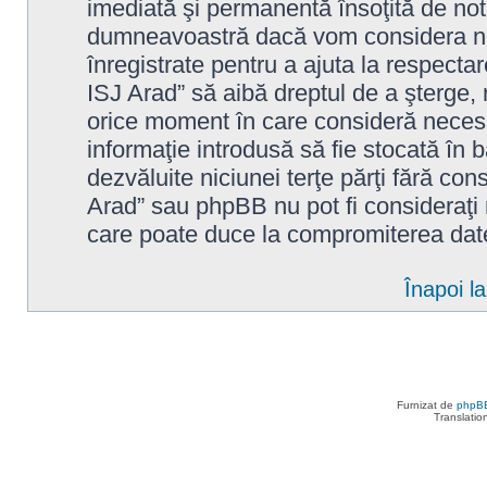
imediată şi permanentă însoţită de noti
dumneavoastră dacă vom considera nec
înregistrate pentru a ajuta la respecta
ISJ Arad” să aibă dreptul de a şterge,
orice moment în care consideră necesar
informaţie introdusă să fie stocată în b
dezvăluite niciunei terţe părţi fără c
Arad” sau phpBB nu pot fi consideraţi
care poate duce la compromiterea date
Înapoi l
Furnizat de
phpB
Translatio