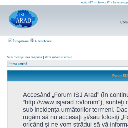
Activ.NET — Service IT ~ Sisteme sup
Comun
Înregistrare
Autentificare
Vezi mesaje fără răspuns
|
Vezi subiecte active
Prima pagină
Forum ISJ 
Accesând „Forum ISJ Arad” (în continua
“http://www.isjarad.ro/forum”), sunteţi 
sub incidenţa următorilor termeni. Dacă
rugăm să nu accesaţi şi/sau folosiţi 
oricând şi ne vom strădui să vă informă