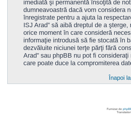
imediată şi permanentă însoţită de noti
dumneavoastră dacă vom considera nec
înregistrate pentru a ajuta la respecta
ISJ Arad” să aibă dreptul de a şterge,
orice moment în care consideră necesar
informaţie introdusă să fie stocată în b
dezvăluite niciunei terţe părţi fără c
Arad” sau phpBB nu pot fi consideraţi
care poate duce la compromiterea date
Înapoi l
Furnizat de
phpB
Translatio