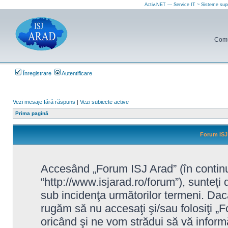
Activ.NET — Service IT ~ Sisteme sup
Comun
Înregistrare
Autentificare
Vezi mesaje fără răspuns
|
Vezi subiecte active
Prima pagină
Forum ISJ 
Accesând „Forum ISJ Arad” (în continua
“http://www.isjarad.ro/forum”), sunteţi 
sub incidenţa următorilor termeni. Dacă
rugăm să nu accesaţi şi/sau folosiţi 
oricând şi ne vom strădui să vă informă