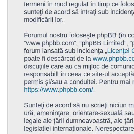
termeni în mod regulat în timp ce folo
sunteţi de acord să intraţi sub incide
modificării lor.
Forumul nostru foloseşte phpBB (în con
“www.phpbb.com”, “phpBB Limited”, “p
forum lansată sub incidenţa „
Licenţei 
poate fi descărcat de la
www.phpbb.c
discuţiile care au ca mijloc de comuni
responsabill în ceea ce site-ul accept
permis şi/sau a conduitei. Pentru mai m
https://www.phpbb.com/
.
Sunteţi de acord să nu scrieţi niciun m
ură, ameninţare, orientare-sexuală sau 
legale ale ţării dumneavoastră, ale ţă
legislaţiei internaţionale. Nerespecta