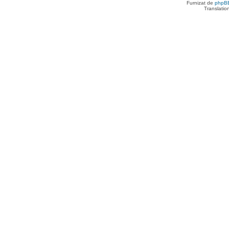
Furnizat de
phpB
Translatio