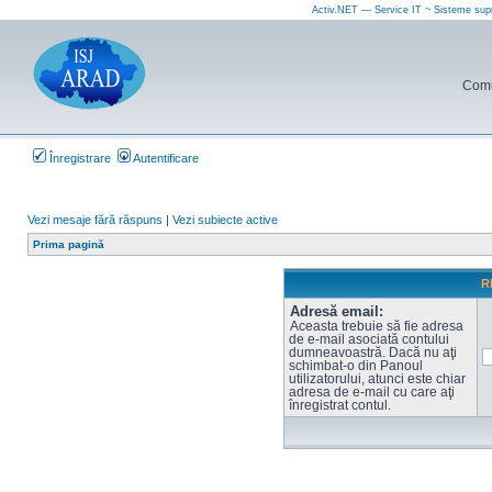
Activ.NET — Service IT ~ Sisteme sup
Comun
Înregistrare
Autentificare
Vezi mesaje fără răspuns
|
Vezi subiecte active
Prima pagină
R
Adresă email:
Aceasta trebuie să fie adresa
de e-mail asociată contului
dumneavoastră. Dacă nu aţi
schimbat-o din Panoul
utilizatorului, atunci este chiar
adresa de e-mail cu care aţi
înregistrat contul.