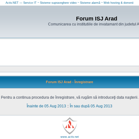
Activ.NET — Service IT ~ Sisteme supraveghere video ~ Sisteme alarmă ~ Web hosting & domenii
Forum ISJ Arad
Comunicarea cu institutiile de invatamant din judetul 
Forum ISJ Arad - Înregistrare
Pentru a continua procedura de înregistrare, vă rugăm să introduceţi data naşterii.
Înainte de 05 Aug 2013
::
În sau după 05 Aug 2013
www.activ.net