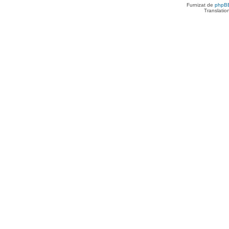
Furnizat de
phpB
Translatio