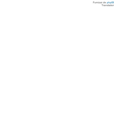
Furnizat de
phpB
Translatio