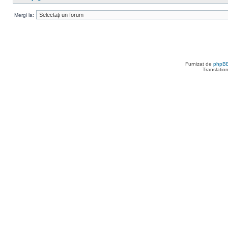
Mergi la:
Furnizat de
phpB
Translatio