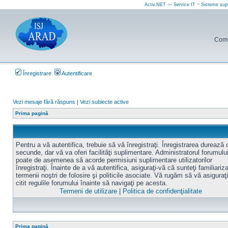
Activ.NET — Service IT ~ Sisteme sup
Comun
Înregistrare
Autentificare
Vezi mesaje fără răspuns
|
Vezi subiecte active
Prima pagină
Pentru a vă autentifica, trebuie să vă înregistraţi. Înregistrarea durează
secunde, dar vă va oferi facilităţi suplimentare. Administratorul forumulu
poate de asemenea să acorde permisiuni suplimentare utilizatorilor
înregistraţi. Înainte de a vă autentifica, asiguraţi-vă că sunteţi familiariz
termenii noştri de folosire şi politicile asociate. Vă rugăm să vă asiguraţi
citit regulile forumului înainte să navigaţi pe acesta.
Termeni de utilizare
|
Politica de confidenţialitate
Prima pagină