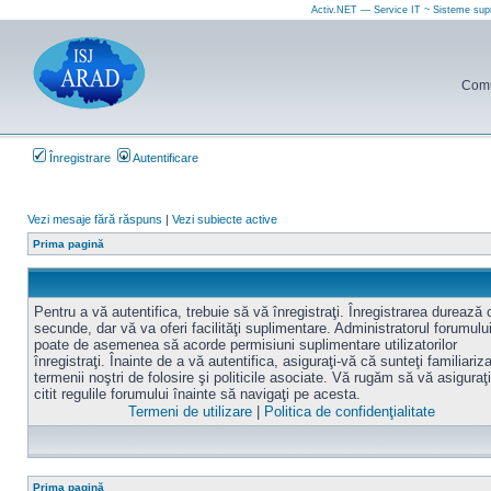
Activ.NET — Service IT ~ Sisteme sup
Comun
Înregistrare
Autentificare
Vezi mesaje fără răspuns
|
Vezi subiecte active
Prima pagină
Pentru a vă autentifica, trebuie să vă înregistraţi. Înregistrarea durează
secunde, dar vă va oferi facilităţi suplimentare. Administratorul forumulu
poate de asemenea să acorde permisiuni suplimentare utilizatorilor
înregistraţi. Înainte de a vă autentifica, asiguraţi-vă că sunteţi familiariz
termenii noştri de folosire şi politicile asociate. Vă rugăm să vă asiguraţi
citit regulile forumului înainte să navigaţi pe acesta.
Termeni de utilizare
|
Politica de confidenţialitate
Prima pagină