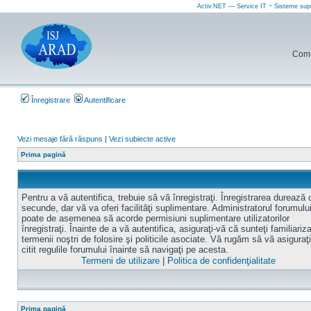
Activ.NET — Service IT ~ Sisteme sup
Comun
Înregistrare
Autentificare
Vezi mesaje fără răspuns
|
Vezi subiecte active
Prima pagină
Pentru a vă autentifica, trebuie să vă înregistraţi. Înregistrarea durează
secunde, dar vă va oferi facilităţi suplimentare. Administratorul forumulu
poate de asemenea să acorde permisiuni suplimentare utilizatorilor
înregistraţi. Înainte de a vă autentifica, asiguraţi-vă că sunteţi familiariz
termenii noştri de folosire şi politicile asociate. Vă rugăm să vă asiguraţi
citit regulile forumului înainte să navigaţi pe acesta.
Termeni de utilizare
|
Politica de confidenţialitate
Prima pagină