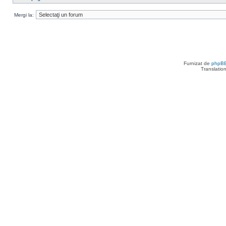
Mergi la:
Furnizat de
phpB
Translatio