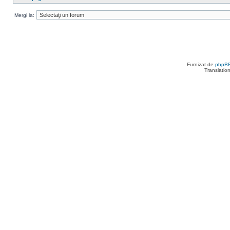
Mergi la:
Furnizat de
phpB
Translatio