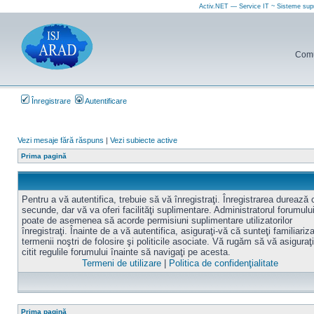
Activ.NET — Service IT ~ Sisteme sup
Comun
Înregistrare
Autentificare
Vezi mesaje fără răspuns
|
Vezi subiecte active
Prima pagină
Pentru a vă autentifica, trebuie să vă înregistraţi. Înregistrarea durează
secunde, dar vă va oferi facilităţi suplimentare. Administratorul forumulu
poate de asemenea să acorde permisiuni suplimentare utilizatorilor
înregistraţi. Înainte de a vă autentifica, asiguraţi-vă că sunteţi familiariz
termenii noştri de folosire şi politicile asociate. Vă rugăm să vă asiguraţi
citit regulile forumului înainte să navigaţi pe acesta.
Termeni de utilizare
|
Politica de confidenţialitate
Prima pagină