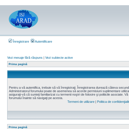
Înregistrare
Autentificare
Vezi mesaje fără răspuns
|
Vezi subiecte active
Prima pagină
Pentru a vă autentifica, trebuie să vă înregistraţi. Înregistrarea durează câteva secunde,
Administratorul forumului poate de asemenea să acorde permisiuni suplimentare utilizatori
asiguraţi-vă că sunteţi familiarizat cu termenii noştri de folosire şi politicile asociate. Vă
forumului înainte să navigaţi pe acesta.
Termeni de utilizare
|
Politica de confidenţiali
Prima pagină