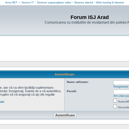
Activ.NET — Service IT ~ Sisteme supraveghere video ~ Sisteme alarmă ~ Web hosting & domenii
Forum ISJ Arad
Comunicarea cu institutiile de invatamant din judetul 
Autentificare
Nume utilizator:
Înregistrare
 dar vă va oferi facilităţi suplimentare.
lor înregistraţi. Înainte de a vă autentifica,
Parolă:
 rugăm să vă asiguraţi că aţi citit regulile
Am uitat pa
tate
Autentif
Ascunde