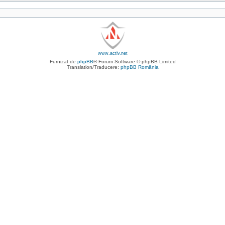
www.activ.net
Furnizat de
phpBB
® Forum Software © phpBB Limited
Translation/Traducere:
phpBB România