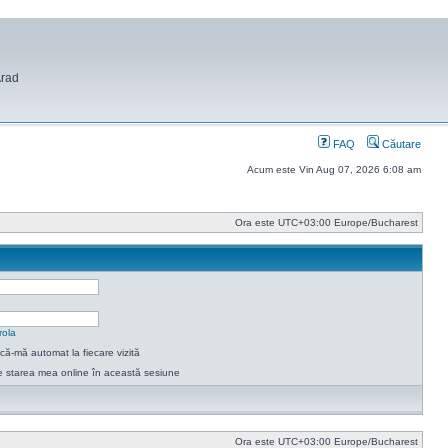
Arad
FAQ
Căutare
Acum este Vin Aug 07, 2026 6:08 am
Ora este UTC+03:00 Europe/Bucharest
rola
ică-mă automat la fiecare vizită
 starea mea online în această sesiune
Ora este UTC+03:00 Europe/Bucharest