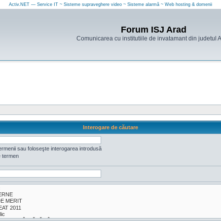
Activ.NET — Service IT ~ Sisteme supraveghere video ~ Sisteme alarmă ~ Web hosting & domenii
Forum ISJ Arad
Comunicarea cu institutiile de invatamant din judetul 
Interogare de căutare
ermenii sau foloseşte interogarea introdusă
e termen