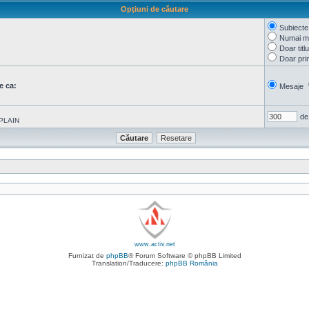
Opţiuni de căutare
Subiecte
Numai me
Doar titl
Doar pri
e ca:
Mesaje
de
PLAIN
www.activ.net
Furnizat de
phpBB
® Forum Software © phpBB Limited
Translation/Traducere:
phpBB România