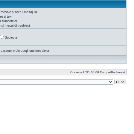
 mesaje şi textul mesajului
saj text
ul subiectelor
mul mesaj din subiect
Subiecte
 caractere din conţinutul mesajelor
Ora este UTC+03:00 Europe/Bucharest