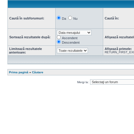
Caută în subforumuri:
Caută în:
Da
Nu
Sortează rezultatele după:
Afişează rezultatel
Ascendent
Descendent
Limitează rezultatele
Afişează primele:
anterioare:
RETURN_FIRST_EX
Prima pagină
»
Căutare
Mergi la: