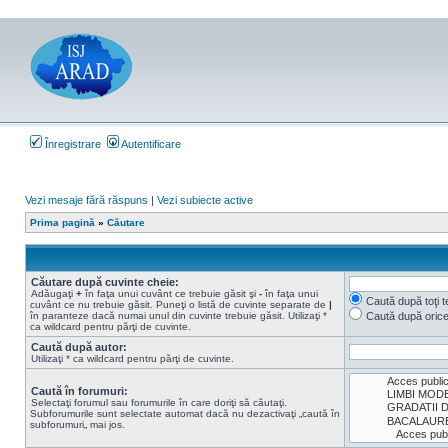
Înregistrare
Autentificare
Vezi mesaje fără răspuns
|
Vezi subiecte active
Prima pagină
»
Căutare
Căutare după cuvinte cheie:
Adăugaţi
+
în faţa unui cuvânt ce trebuie găsit şi
-
în faţa unui
Caută după toţi t
cuvânt ce nu trebuie găsit. Puneţi o listă de cuvinte separate de
|
în paranteze dacă numai unul din cuvinte trebuie găsit. Utilizaţi *
Caută după oric
ca wildcard pentru părţi de cuvinte.
Caută după autor:
Utilizaţi * ca wildcard pentru părţi de cuvinte.
Caută în forumuri:
Selectaţi forumul sau forumurile în care doriţi să căutaţi.
Subforumurile sunt selectate automat dacă nu dezactivaţi „caută în
subforumuri„ mai jos.