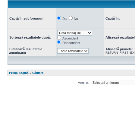
Caută în subforumuri:
Caută în:
Da
Nu
Sortează rezultatele după:
Afişează rezultatel
Ascendent
Descendent
Limitează rezultatele
Afişează primele:
anterioare:
RETURN_FIRST_EX
Prima pagină
»
Căutare
Mergi la: