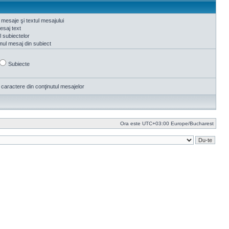
 mesaje şi textul mesajului
saj text
ul subiectelor
mul mesaj din subiect
Subiecte
 caractere din conţinutul mesajelor
Ora este UTC+03:00 Europe/Bucharest