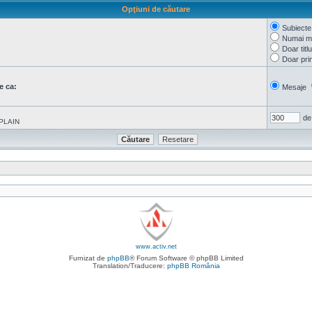
Opţiuni de căutare
Subiecte
Numai me
Doar titl
Doar pri
e ca:
Mesaje
de
PLAIN
www.activ.net
Furnizat de
phpBB
® Forum Software © phpBB Limited
Translation/Traducere:
phpBB România