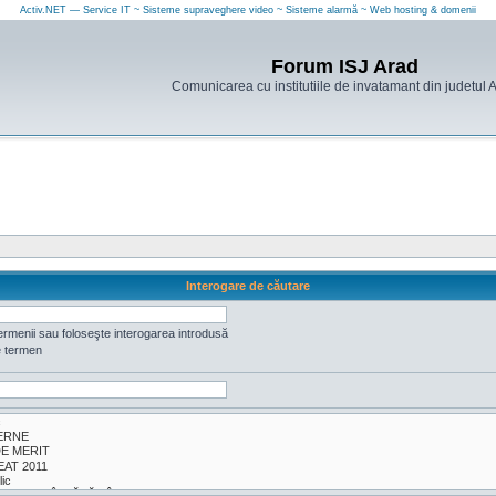
Activ.NET — Service IT ~ Sisteme supraveghere video ~ Sisteme alarmă ~ Web hosting & domenii
Forum ISJ Arad
Comunicarea cu institutiile de invatamant din judetul 
Interogare de căutare
ermenii sau foloseşte interogarea introdusă
e termen