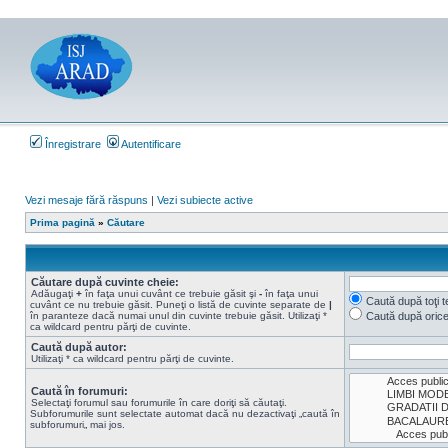
Înregistrare
Autentificare
Vezi mesaje fără răspuns
|
Vezi subiecte active
Prima pagină
»
Căutare
Căutare după cuvinte cheie:
Adăugaţi
+
în faţa unui cuvânt ce trebuie găsit şi
-
în faţa unui
Caută după toţi t
cuvânt ce nu trebuie găsit. Puneţi o listă de cuvinte separate de
|
în paranteze dacă numai unul din cuvinte trebuie găsit. Utilizaţi *
Caută după oric
ca wildcard pentru părţi de cuvinte.
Caută după autor:
Utilizaţi * ca wildcard pentru părţi de cuvinte.
Caută în forumuri:
Selectaţi forumul sau forumurile în care doriţi să căutaţi.
Subforumurile sunt selectate automat dacă nu dezactivaţi „caută în
subforumuri„ mai jos.