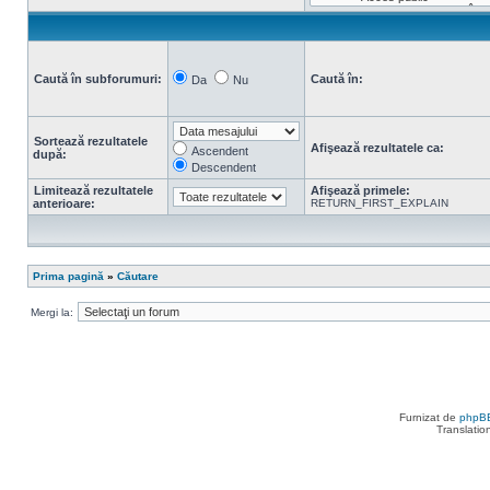
Caută în subforumuri:
Caută în:
Da
Nu
Sortează rezultatele
Afişează rezultatele ca:
Ascendent
după:
Descendent
Limitează rezultatele
Afişează primele:
anterioare:
RETURN_FIRST_EXPLAIN
Prima pagină
»
Căutare
Mergi la:
Furnizat de
phpB
Translatio