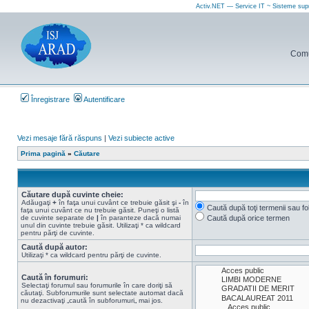
Activ.NET — Service IT ~ Sisteme sup
Comun
Înregistrare
Autentificare
Vezi mesaje fără răspuns
|
Vezi subiecte active
Prima pagină
»
Căutare
Căutare după cuvinte cheie:
Adăugaţi
+
în faţa unui cuvânt ce trebuie găsit şi
-
în
Caută după toţi termenii sau f
faţa unui cuvânt ce nu trebuie găsit. Puneţi o listă
de cuvinte separate de
|
în paranteze dacă numai
Caută după orice termen
unul din cuvinte trebuie găsit. Utilizaţi * ca wildcard
pentru părţi de cuvinte.
Caută după autor:
Utilizaţi * ca wildcard pentru părţi de cuvinte.
Caută în forumuri:
Selectaţi forumul sau forumurile în care doriţi să
căutaţi. Subforumurile sunt selectate automat dacă
nu dezactivaţi „caută în subforumuri„ mai jos.